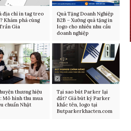
 địa chỉ in tag treo
Quà Tặng Doanh Nghiệp
n? Khám phá cùng
B2B – Xưởng quà tặng in
 Trần Gia
logo cho nhiều nhu cầu
doanh nghiệp
huyện thương hiệu
Tại sao bút Parker lại
: Mô hình thu mua
đắt? Giá bút ký Parker
ệu chuẩn Nhật
khắc tên, logo tại
Butparkerkhacten.com