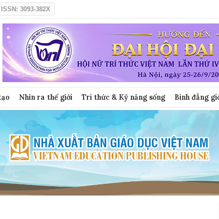
ISSN: 3093-382X
tạo
Nhìn ra thế giới
Tri thức & Kỹ năng sống
Bình đẳng gi