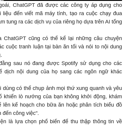
goái, ChatGPT đã được các công ty áp dụng cho
i liệu đến viết mã máy tính, tạo ra cuộc chạy đua
m tung ra các dịch vụ của riêng họ dựa trên AI tổng
a ChatGPT cũng có thể kể lại những câu chuyện
ác cuộc tranh luận tại bàn ăn tối và nói to nội dung
.
đằng sau nó đang được Spotify sử dụng cho các
ể dịch nội dung của họ sang các ngôn ngữ khác
ời dùng có thể chụp ảnh mọi thứ xung quanh và yêu
cố khiến lò nướng của bạn không khởi động, khám
để lên kế hoạch cho bữa ăn hoặc phân tích biểu đồ
n đến công việc".
ện là lựa chọn phổ biến để thu thập thông tin về