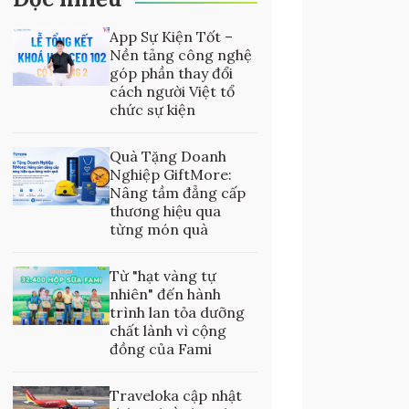
App Sự Kiện Tốt –
Nền tảng công nghệ
góp phần thay đổi
cách người Việt tổ
chức sự kiện
Quà Tặng Doanh
Nghiệp GiftMore:
Nâng tầm đẳng cấp
thương hiệu qua
từng món quà
Từ "hạt vàng tự
nhiên" đến hành
trình lan tỏa dưỡng
chất lành vì cộng
đồng của Fami
Traveloka cập nhật