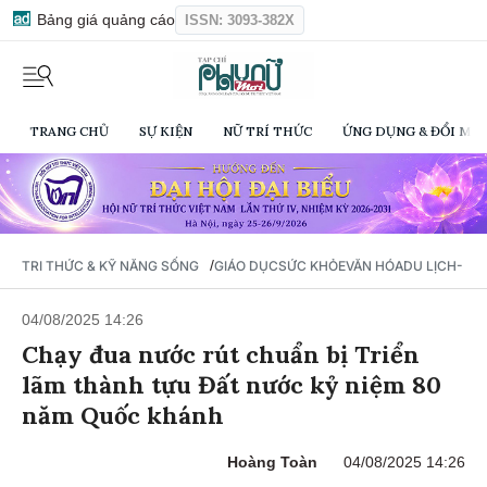
Bảng giá quảng cáo
ISSN: 3093-382X
TRANG CHỦ
SỰ KIỆN
NỮ TRÍ THỨC
ỨNG DỤNG & ĐỔI MỚI
/
TRI THỨC & KỸ NĂNG SỐNG
GIÁO DỤC
SỨC KHỎE
VĂN HÓA
DU LỊCH- Ẩ
04/08/2025 14:26
Chạy đua nước rút chuẩn bị Triển
lãm thành tựu Đất nước kỷ niệm 80
năm Quốc khánh
Hoàng Toàn
04/08/2025 14:26