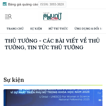
Bảng giá quảng cáo
ISSN: 3093-382X
TRANG CHỦ
SỰ KIỆN
NỮ TRÍ THỨC
ỨNG DỤNG & ĐỔI MỚI
THỦ TƯỚNG - CÁC BÀI VIẾT VỀ THỦ
TƯỚNG, TIN TỨC THỦ TƯỚNG
Sự kiện