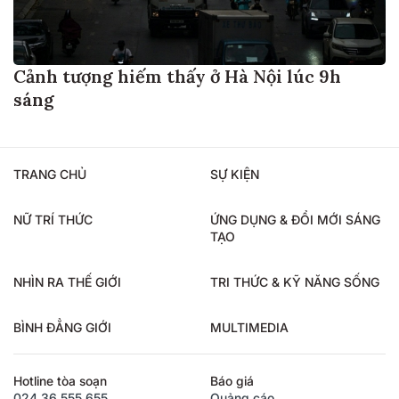
Cảnh tượng hiếm thấy ở Hà Nội lúc 9h
sáng
TRANG CHỦ
SỰ KIỆN
NỮ TRÍ THỨC
ỨNG DỤNG & ĐỔI MỚI SÁNG
TẠO
NHÌN RA THẾ GIỚI
TRI THỨC & KỸ NĂNG SỐNG
BÌNH ĐẲNG GIỚI
MULTIMEDIA
Hotline tòa soạn
Báo giá
024.36.555.655
Quảng cáo