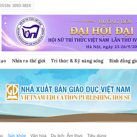
ISSN: 3093-382X
tạo
Nhìn ra thế giới
Tri thức & Kỹ năng sống
Bình đẳng gi
ục
Sức khỏe
Văn hóa
Du lịch- Ẩm thực
Tiêu dùng