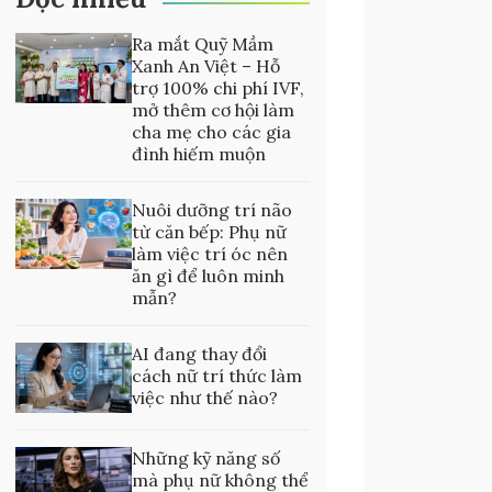
Ra mắt Quỹ Mầm
Xanh An Việt – Hỗ
trợ 100% chi phí IVF,
mở thêm cơ hội làm
cha mẹ cho các gia
đình hiếm muộn
Nuôi dưỡng trí não
từ căn bếp: Phụ nữ
làm việc trí óc nên
ăn gì để luôn minh
mẫn?
AI đang thay đổi
cách nữ trí thức làm
việc như thế nào?
Những kỹ năng số
mà phụ nữ không thể