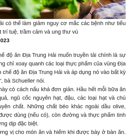
ải có thể làm giảm nguy cơ mắc các bệnh như tiểu
t trí tuệ, trầm cảm và ung thư vú
2023
ế độ ăn Địa Trung Hải muốn truyền tải chính là sự
ng chỉ xoay quanh các loại thực phẩm của vùng Địa
n chế độ ăn Địa Trung Hải và áp dụng nó vào bất kỳ
, bà Schueller nói.
 này có cách nấu khá đơn giản. Hầu hết mỗi bữa ăn
quả, ngũ cốc nguyên hạt, đậu, các loại hạt và chú
guyên chất. Những chất béo khác ngoài dầu olive,
được dùng (nếu có), còn đường và thực phẩm tinh
g dịp đặc biệt.
ương vị cho món ăn và hiếm khi được bày ở bàn ăn.