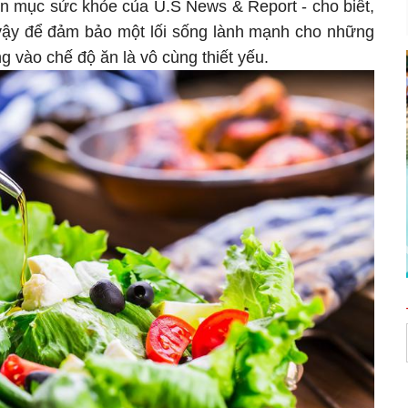
iên mục sức khỏe của U.S News & Report - cho biết,
ì vậy để đảm bảo một lối sống lành mạnh cho những
ung vào chế độ ăn là vô cùng thiết yếu.