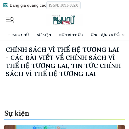
Bảng giá quảng cáo
ISSN: 3093-382X
TRANG CHỦ
SỰ KIỆN
NỮ TRÍ THỨC
ỨNG DỤNG & ĐỔI MỚI
CHÍNH SÁCH VÌ THẾ HỆ TƯƠNG LAI
- CÁC BÀI VIẾT VỀ CHÍNH SÁCH VÌ
THẾ HỆ TƯƠNG LAI, TIN TỨC CHÍNH
SÁCH VÌ THẾ HỆ TƯƠNG LAI
Sự kiện