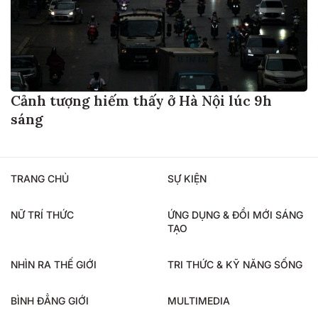
Cảnh tượng hiếm thấy ở Hà Nội lúc 9h
sáng
TRANG CHỦ
SỰ KIỆN
NỮ TRÍ THỨC
ỨNG DỤNG & ĐỔI MỚI SÁNG
TẠO
NHÌN RA THẾ GIỚI
TRI THỨC & KỸ NĂNG SỐNG
BÌNH ĐẲNG GIỚI
MULTIMEDIA