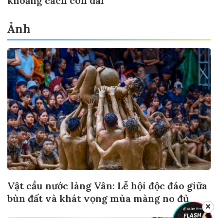
khoảng cách còn dài
Ảnh
Vật cầu nước làng Vân: Lễ hội độc đáo giữa
bùn đất và khát vọng mùa màng no đủ
✕