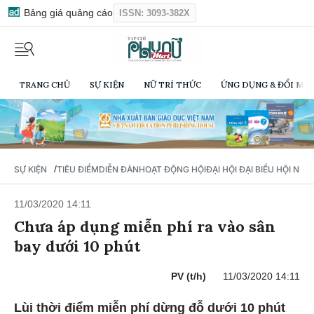
Bảng giá quảng cáo
ISSN: 3093-382X
TRANG CHỦ
SỰ KIỆN
NỮ TRÍ THỨC
ỨNG DỤNG & ĐỔI MỚI
/
SỰ KIỆN
TIÊU ĐIỂM
DIỄN ĐÀN
HOẠT ĐỘNG HỘI
ĐẠI HỘI ĐẠI BIỂU HỘI NỮ 
11/03/2020 14:11
Chưa áp dụng miễn phí ra vào sân
bay dưới 10 phút
PV (t/h)
11/03/2020 14:11
Lùi thời điểm miễn phí dừng đỗ dưới 10 phút