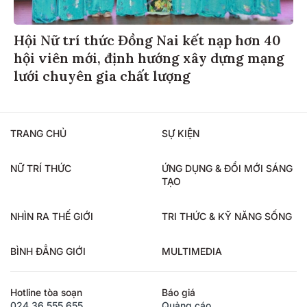
Hội Nữ trí thức Đồng Nai kết nạp hơn 40
hội viên mới, định hướng xây dựng mạng
lưới chuyên gia chất lượng
TRANG CHỦ
SỰ KIỆN
NỮ TRÍ THỨC
ỨNG DỤNG & ĐỔI MỚI SÁNG
TẠO
NHÌN RA THẾ GIỚI
TRI THỨC & KỸ NĂNG SỐNG
BÌNH ĐẲNG GIỚI
MULTIMEDIA
Hotline tòa soạn
Báo giá
024.36.555.655
Quảng cáo