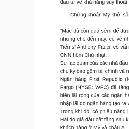
đầu tư về khả năng suy thoái 
Chứng khoán Mỹ khởi sắc 
“Mặc dù còn quá sớm để đưa 
nhưng cho đến nay, có vẻ n
Tiến sĩ Anthony Fauci, cố vấn
CNN hôm Chủ nhật. .
Sự lạc quan của các nhà đầu 
chu kỳ bao gồm tài chính và 
Ngân hàng First Republic (
Fargo (NYSE: WFC) đã tăng 
biên lãi ròng của các ngân hà
nhập lãi do ngân hàng tạo ra v
Trong khi đó, cổ phiếu năng 
Hai do giá dầu bật tăng sau 
khách hàng ở Mỹ và châu Á.