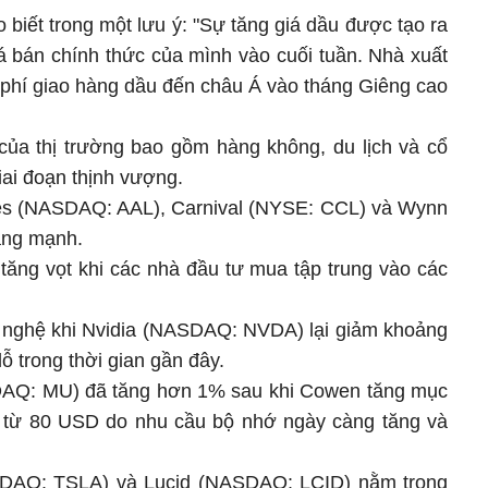
iết trong một lưu ý: "Sự tăng giá dầu được tạo ra
á bán chính thức của mình vào cuối tuần. Nhà xuất
h phí giao hàng dầu đến châu Á vào tháng Giêng cao
 của thị trường bao gồm hàng không, du lịch và cổ
iai đoạn thịnh vượng.
nes (NASDAQ: AAL), Carnival (NYSE: CCL) và Wynn
ng mạnh.
tăng vọt khi các nhà đầu tư mua tập trung vào các
g nghệ khi Nvidia (NASDAQ: NVDA) lại giảm khoảng
 trong thời gian gần đây.
DAQ: MU) đã tăng hơn 1% sau khi Cowen tăng mục
D từ 80 USD do nhu cầu bộ nhớ ngày càng tăng và
SDAQ: TSLA) và Lucid (NASDAQ: LCID) nằm trong