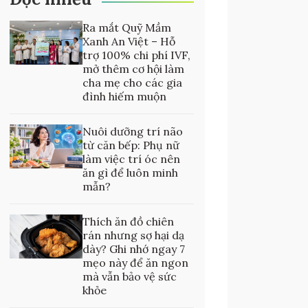
Ra mắt Quỹ Mầm
Xanh An Việt – Hỗ
trợ 100% chi phí IVF,
mở thêm cơ hội làm
cha mẹ cho các gia
đình hiếm muộn
Nuôi dưỡng trí não
từ căn bếp: Phụ nữ
làm việc trí óc nên
ăn gì để luôn minh
mẫn?
Thích ăn đồ chiên
rán nhưng sợ hại dạ
dày? Ghi nhớ ngay 7
mẹo này để ăn ngon
mà vẫn bảo vệ sức
khỏe