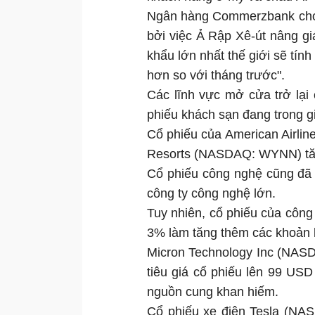
Ngân hàng Commerzbank cho b
bởi việc Ả Rập Xê-út nâng gi
khẩu lớn nhất thế giới sẽ tín
hơn so với tháng trước".
Các lĩnh vực mở cửa trở lại
phiếu khách sạn đang trong g
Cổ phiếu của American Airli
Resorts (NASDAQ: WYNN) tă
Cổ phiếu công nghệ cũng đã 
công ty công nghệ lớn.
Tuy nhiên, cổ phiếu của côn
3% làm tăng thêm các khoản lỗ
Micron Technology Inc (NAS
tiêu giá cổ phiếu lên 99 US
nguồn cung khan hiếm.
Cổ phiếu xe điện Tesla (NA