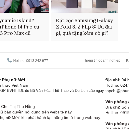
ynamic Island?
Đặt cọc Samsung Galaxy
iPhone 14 Pro cũ
Z Fold 8, Z Flip 8: Ưu đãi
13 Pro Max cũ
gì, quà tặng kèm có gì?
Thông tin doanh nghiệp
Hotline: 0913.242.977
B
tử Phụ nữ Mới
Địa chỉ:
94 
í thức Việt Nam
Hotline: 024
1/GP-BVHTTDL do Bộ Văn Hóa, Thể Thao và Du Lịch cấp ngày
tapchi@phun
Văn phòng đ
Chu Thị Thu Hằng
Địa chỉ:
Số 7
ữ bản quyền nội dung trên website này.
Hotline: 09
hụ nữ Mới" khi phát hành lại thông tin từ trang web này.
Văn phòng đ
Địa chỉ:
15 p