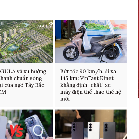
AGULA và xu hướng
Bứt tốc 90 km/h, đi xa
thành chuẩn sống
145 km: VinFast Kinet
ại cửa ngõ Tây Bắc
khẳng định “chất” xe
CM
máy điện thể thao thế hệ
mới