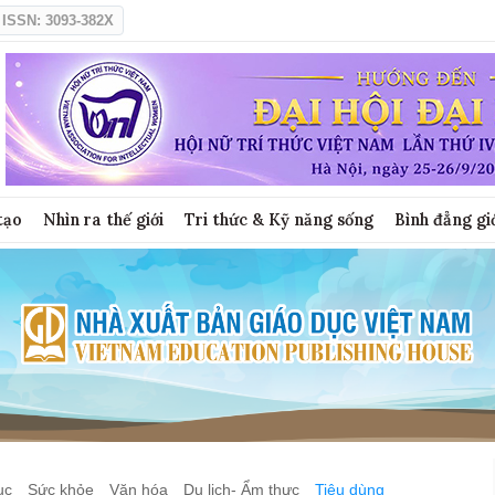
ISSN: 3093-382X
tạo
Nhìn ra thế giới
Tri thức & Kỹ năng sống
Bình đẳng gi
ục
Sức khỏe
Văn hóa
Du lịch- Ẩm thực
Tiêu dùng