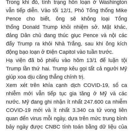
Trong khi đó, tình trạng hỗn loạn ở Washington
vẫn tiếp diễn. Vào tối 12/1, Phó Tổng thống Mike
Pence cho biết, ông sẽ không loại Tổng
thống Donald Trump khỏi nhiệm sở. Mặt khác,
đảng Dân chủ đang thúc giục Pence và nội các
đẩy Trump ra khỏi Nhà Trắng, sau khi ông kích
động bạo loạn ở Điện Capitol vào tuần trước.
Hạ viện đã bỏ phiếu vào hôm 13/1 để luận tội
Trump lần thứ hai. Trump kêu gọi tất cả người Mỹ
giúp xoa dịu căng thẳng chính trị.
Xem xét trên khía cạnh dịch COVID-19, số ca
nhiễm mới vẫn tiếp tục gia tăng ở Mỹ và các
nước. Mỹ đang ghi nhận ít nhất 247.600 ca nhiễm
COVID-19 mới và ít nhất 3.340 ca tử vong liên
quan đến virus mỗi ngày, dựa trên mức trung bình
bảy ngày được CNBC tính toán bằng dữ liệu của