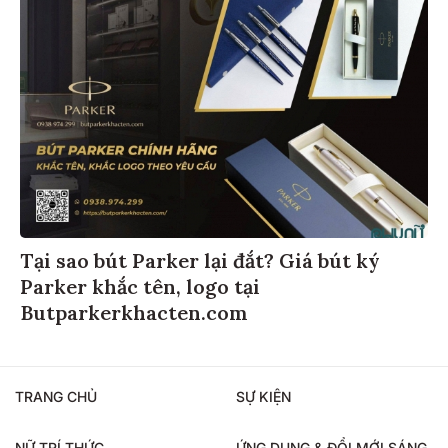
Tại sao bút Parker lại đắt? Giá bút ký
Parker khắc tên, logo tại
Butparkerkhacten.com
TRANG CHỦ
SỰ KIỆN
NỮ TRÍ THỨC
ỨNG DỤNG & ĐỔI MỚI SÁNG