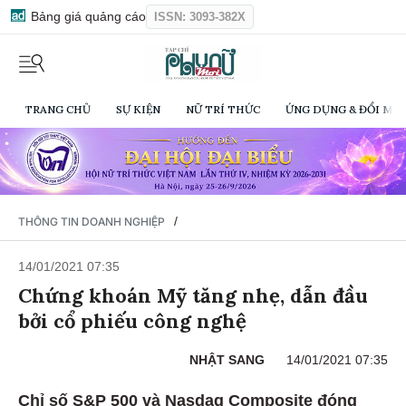
Bảng giá quảng cáo
ISSN: 3093-382X
TRANG CHỦ
SỰ KIỆN
NỮ TRÍ THỨC
ỨNG DỤNG & ĐỔI MỚI
/
THÔNG TIN DOANH NGHIỆP
14/01/2021 07:35
Chứng khoán Mỹ tăng nhẹ, dẫn đầu
bởi cổ phiếu công nghệ
NHẬT SANG
14/01/2021 07:35
Chỉ số S&P 500 và Nasdaq Composite đóng