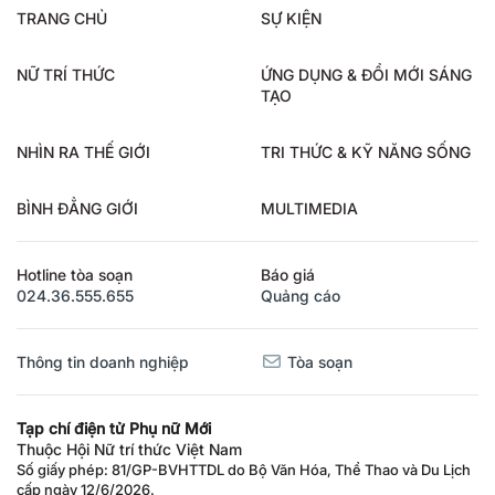
TRANG CHỦ
SỰ KIỆN
NỮ TRÍ THỨC
ỨNG DỤNG & ĐỔI MỚI SÁNG
TẠO
NHÌN RA THẾ GIỚI
TRI THỨC & KỸ NĂNG SỐNG
BÌNH ĐẲNG GIỚI
MULTIMEDIA
Hotline tòa soạn
Báo giá
024.36.555.655
Quảng cáo
Thông tin doanh nghiệp
Tòa soạn
Tạp chí điện tử Phụ nữ Mới
Thuộc Hội Nữ trí thức Việt Nam
Số giấy phép: 81/GP-BVHTTDL do Bộ Văn Hóa, Thể Thao và Du Lịch
cấp ngày 12/6/2026.