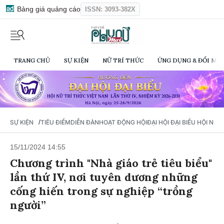
Bảng giá quảng cáo
ISSN: 3093-382X
TRANG CHỦ
SỰ KIỆN
NỮ TRÍ THỨC
ỨNG DỤNG & ĐỔI MỚI
/
SỰ KIỆN
TIÊU ĐIỂM
DIỄN ĐÀN
HOẠT ĐỘNG HỘI
ĐẠI HỘI ĐẠI BIỂU HỘI NỮ 
15/11/2024 14:55
Chương trình "Nhà giáo trẻ tiêu biểu"
lần thứ IV, nơi tuyên dương những
cống hiến trong sự nghiệp “trồng
người”