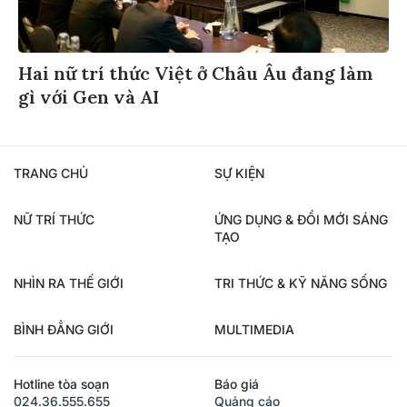
Hai nữ trí thức Việt ở Châu Âu đang làm
gì với Gen và AI
TRANG CHỦ
SỰ KIỆN
NỮ TRÍ THỨC
ỨNG DỤNG & ĐỔI MỚI SÁNG
TẠO
NHÌN RA THẾ GIỚI
TRI THỨC & KỸ NĂNG SỐNG
BÌNH ĐẲNG GIỚI
MULTIMEDIA
Hotline tòa soạn
Báo giá
024.36.555.655
Quảng cáo