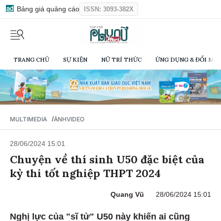
Bảng giá quảng cáo
ISSN: 3093-382X
TRANG CHỦ
SỰ KIỆN
NỮ TRÍ THỨC
ỨNG DỤNG & ĐỔI MỚI
/
MULTIMEDIA
ẢNH
VIDEO
28/06/2024 15:01
Chuyện về thí sinh U50 đặc biệt của
kỳ thi tốt nghiệp THPT 2024
Quang Vũ
28/06/2024 15:01
Nghị lực của "sĩ tử" U50 này khiến ai cũng