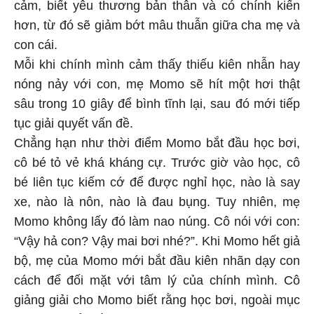
cảm, biết yêu thương bản thân và có chính kiến
hơn, từ đó sẽ giảm bớt mâu thuẫn giữa cha mẹ và
con cái.
Mỗi khi chính mình cảm thấy thiếu kiên nhẫn hay
nóng nảy với con, mẹ Momo sẽ hít một hơi thật
sâu trong 10 giây để bình tĩnh lại, sau đó mới tiếp
tục giải quyết vấn đề.
Chẳng hạn như thời điểm Momo bắt đầu học bơi,
cô bé tỏ vẻ khá kháng cự. Trước giờ vào học, cô
bé liên tục kiếm cớ để được nghỉ học, nào là say
xe, nào là nôn, nào là đau bụng. Tuy nhiên, mẹ
Momo không lấy đó làm nao núng. Cô nói với con:
“Vậy hả con? Vậy mai bơi nhé?”. Khi Momo hết giả
bộ, mẹ của Momo mới bắt đầu kiên nhãn dạy con
cách để đối mặt với tâm lý của chính mình. Cô
giảng giải cho Momo biết rằng học bơi, ngoài mục