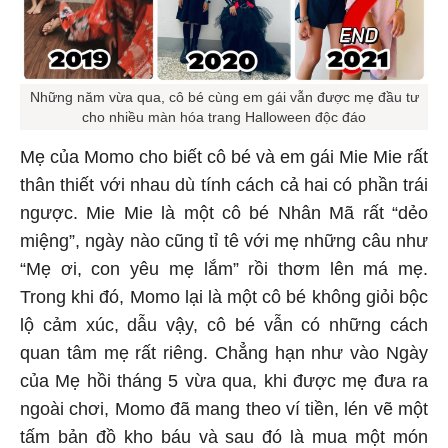
Những năm vừa qua, cô bé cùng em gái vẫn được mẹ đầu tư
cho nhiều màn hóa trang Halloween độc đáo
Mẹ của Momo cho biết cô bé và em gái Mie Mie rất
thân thiết với nhau dù tính cách cả hai có phần trái
ngược. Mie Mie là một cô bé Nhân Mã rất “dẻo
miệng”, ngày nào cũng tỉ tê với mẹ những câu như
“Mẹ ơi, con yêu mẹ lắm” rồi thơm lên má mẹ.
Trong khi đó, Momo lại là một cô bé không giỏi bộc
lộ cảm xúc, dẫu vậy, cô bé vẫn có những cách
quan tâm mẹ rất riêng. Chẳng hạn như vào Ngày
của Mẹ hồi tháng 5 vừa qua, khi được mẹ đưa ra
ngoài chơi, Momo đã mang theo ví tiền, lén vẽ một
tấm bản đồ kho báu và sau đó là mua một món