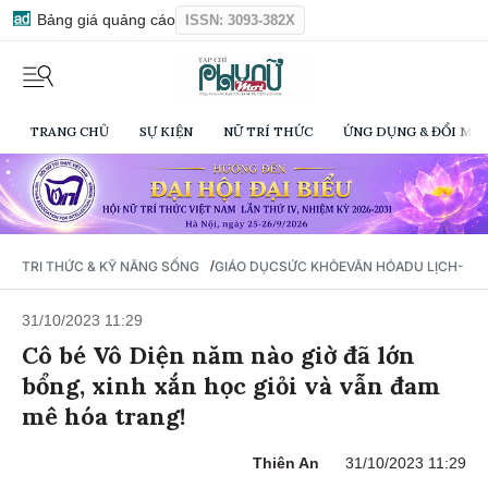
Bảng giá quảng cáo
ISSN: 3093-382X
TRANG CHỦ
SỰ KIỆN
NỮ TRÍ THỨC
ỨNG DỤNG & ĐỔI MỚI
/
TRI THỨC & KỸ NĂNG SỐNG
GIÁO DỤC
SỨC KHỎE
VĂN HÓA
DU LỊCH- Ẩ
31/10/2023 11:29
Cô bé Vô Diện năm nào giờ đã lớn
bổng, xinh xắn học giỏi và vẫn đam
mê hóa trang!
Thiên An
31/10/2023 11:29