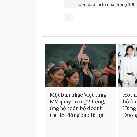
Cơn bão tồi tệ nhất trong 100
Một ban nhạc Việt tung
Hot n
MV quay trong 2 tiếng,
bộ ản
ủng hộ toàn bộ doanh
Hùng
thu tới đồng bào lũ lụt
Dươn