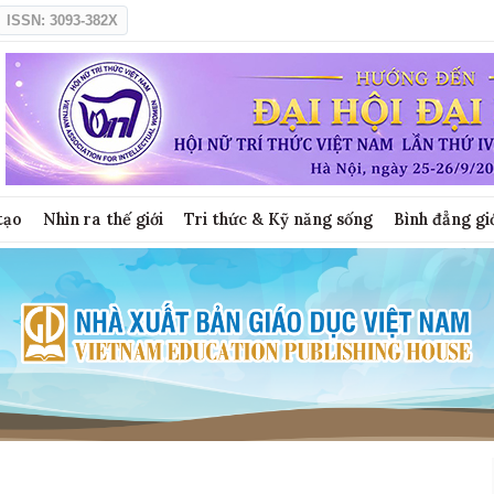
ISSN: 3093-382X
tạo
Nhìn ra thế giới
Tri thức & Kỹ năng sống
Bình đẳng gi