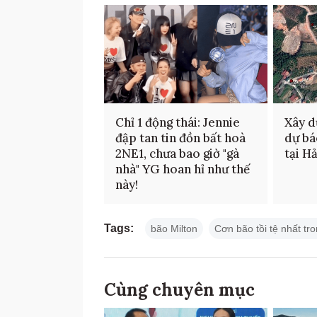
Chỉ 1 động thái: Jennie
Xây d
đập tan tin đồn bất hoà
dự bá
2NE1, chưa bao giờ "gà
tại H
nhà" YG hoan hỉ như thế
này!
Tags:
bão Milton
Cơn bão tồi tệ nhất t
Cùng chuyên mục