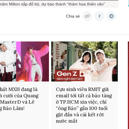
 năm Milton sắp đổ bộ, dự báo thành “thảm họa thiên văn”
Chia sẻ
hất MXH đang là
Cựu sinh viên RMIT gửi
h cưới của Quang
email tới tất cả bảo tàng
 MasterD và Lê
ở TP.HCM xin việc, chỉ
g Bảo Lâm!
“ông Bảo” gần 100 tuổi
gật đầu và cái kết rớt
nước mắt