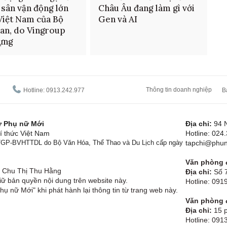
 sân vận động lớn
Châu Âu đang làm gì với
Việt Nam của Bộ
Gen và AI
an, do Vingroup
ựng
Thông tin doanh nghiệp
Hotline: 0913.242.977
B
tử Phụ nữ Mới
Địa chỉ:
94 
í thức Việt Nam
Hotline: 024
1/GP-BVHTTDL do Bộ Văn Hóa, Thể Thao và Du Lịch cấp ngày
tapchi@phun
Văn phòng đ
Chu Thị Thu Hằng
Địa chỉ:
Số 7
ữ bản quyền nội dung trên website này.
Hotline: 09
hụ nữ Mới" khi phát hành lại thông tin từ trang web này.
Văn phòng đ
Địa chỉ:
15 p
Hotline: 091