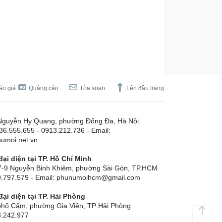
áo giá
Quảng cáo
Tòa soạn
Lên đầu trang
Nguyễn Hy Quang, phường Đống Đa, Hà Nội.
.36.555.655 - 0913.212.736 - Email:
umoi.net.vn
ại diện tại TP. Hồ Chí Minh
-9 Nguyễn Bỉnh Khiêm, phường Sài Gòn, TP.HCM
19.797.579 - Email: phunumoihcm@gmail.com
ại diện tại TP. Hải Phòng
hố Cấm, phường Gia Viên, TP Hải Phòng
3.242.977