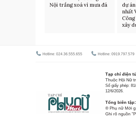
Nội trắng xoá vì mưa đá
dự án
nhất 
Công 
xây d
Hotline: 024.36.555.655
Hotline: 0919.797.579
Tạp chí điện 
Thuộc Hội Nữ tr
Số giấy phép: 8
12/6/2026.
Tổng biên tập:
® Phụ nữ Mới gi
Ghi rõ nguồn "P