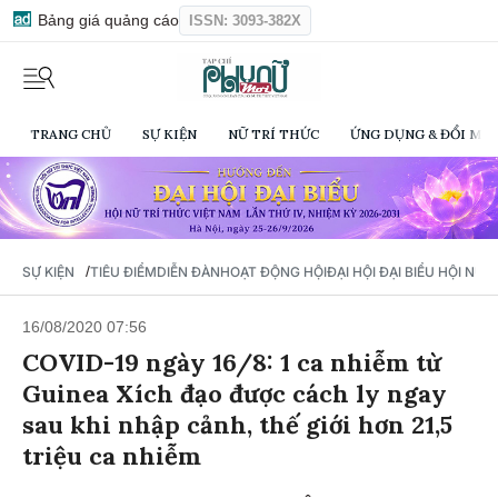
Bảng giá quảng cáo
ISSN: 3093-382X
TRANG CHỦ
SỰ KIỆN
NỮ TRÍ THỨC
ỨNG DỤNG & ĐỔI MỚI
/
SỰ KIỆN
TIÊU ĐIỂM
DIỄN ĐÀN
HOẠT ĐỘNG HỘI
ĐẠI HỘI ĐẠI BIỂU HỘI NỮ 
16/08/2020 07:56
COVID-19 ngày 16/8: 1 ca nhiễm từ
Guinea Xích đạo được cách ly ngay
sau khi nhập cảnh, thế giới hơn 21,5
triệu ca nhiễm