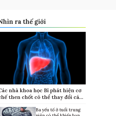
Nhìn ra thế giới
Các nhà khoa học Bỉ phát hiện cơ
chế then chốt có thể thay đổi cách
điều trị ung thư di căn gan
Ba yếu tố ở tuổi trung
niên có thể khiến bạn