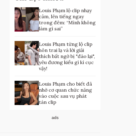
Louis Phạm lộ clip nhạy
cảm, lên tiếng ngay
trong đêm: “Mình không
làm gì sai”
Louis Phạm từng lộ clip
hôn trai lạ và lời giải
thích bất ngờ bị "đào lại",
yêu đương kiểu gì kì cục
vậy!
Louis Phạm cho biết đã
nhờ cơ quan chức năng
vào cuộc sau vụ phát
tán clip
ads