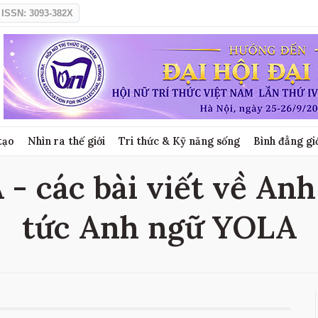
ISSN: 3093-382X
tạo
Nhìn ra thế giới
Tri thức & Kỹ năng sống
Bình đẳng gi
- các bài viết về Anh
tức Anh ngữ YOLA