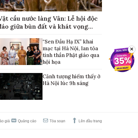
Vật cầu nước làng Vân: Lễ hội độc
đáo giữa bùn đất và khát vọng
mùa màng no đủ
“Sen Đầu Hạ IX” khai
mạc tại Hà Nội, lan tỏa
✕
tinh thần Phật giáo qua
hội họa
Cảnh tượng hiếm thấy ở
Hà Nội lúc 9h sáng
áo giá
Quảng cáo
Tòa soạn
Lên đầu trang