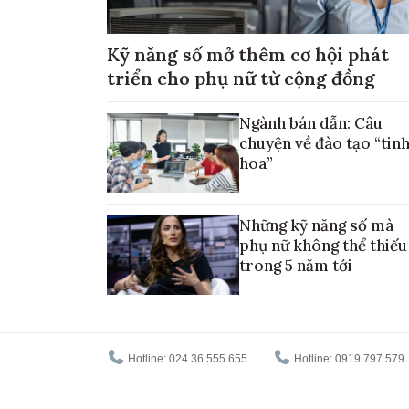
Kỹ năng số mở thêm cơ hội phát
triển cho phụ nữ từ cộng đồng
Ngành bán dẫn: Câu
chuyện về đào tạo “tin
hoa”
Những kỹ năng số mà
phụ nữ không thể thiếu
trong 5 năm tới
Hotline: 024.36.555.655
Hotline: 0919.797.579