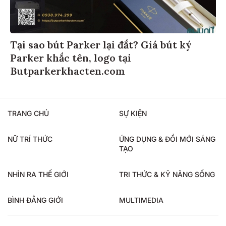
Tại sao bút Parker lại đắt? Giá bút ký
Parker khắc tên, logo tại
Butparkerkhacten.com
TRANG CHỦ
SỰ KIỆN
NỮ TRÍ THỨC
ỨNG DỤNG & ĐỔI MỚI SÁNG
TẠO
NHÌN RA THẾ GIỚI
TRI THỨC & KỸ NĂNG SỐNG
BÌNH ĐẲNG GIỚI
MULTIMEDIA