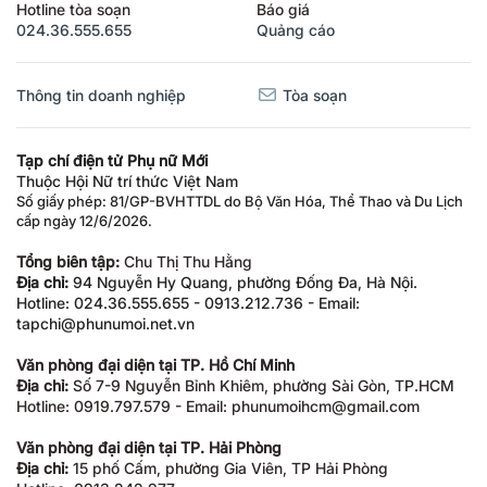
Hotline tòa soạn
Báo giá
024.36.555.655
Quảng cáo
Thông tin doanh nghiệp
Tòa soạn
Tạp chí điện tử Phụ nữ Mới
Thuộc Hội Nữ trí thức Việt Nam
Số giấy phép: 81/GP-BVHTTDL do Bộ Văn Hóa, Thể Thao và Du Lịch
cấp ngày 12/6/2026.
Tổng biên tập:
Chu Thị Thu Hằng
Địa chỉ:
94 Nguyễn Hy Quang, phường Đống Đa, Hà Nội.
Hotline: 024.36.555.655 - 0913.212.736 - Email:
tapchi@phunumoi.net.vn
Văn phòng đại diện tại TP. Hồ Chí Minh
Địa chỉ:
Số 7-9 Nguyễn Bỉnh Khiêm, phường Sài Gòn, TP.HCM
Hotline: 0919.797.579 - Email: phunumoihcm@gmail.com
Văn phòng đại diện tại TP. Hải Phòng
Địa chỉ:
15 phố Cấm, phường Gia Viên, TP Hải Phòng