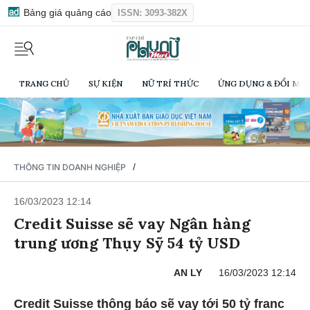
Bảng giá quảng cáo
ISSN: 3093-382X
TRANG CHỦ
SỰ KIỆN
NỮ TRÍ THỨC
ỨNG DỤNG & ĐỔI MỚI
/
THÔNG TIN DOANH NGHIỆP
16/03/2023 12:14
Credit Suisse sẽ vay Ngân hàng
trung ương Thụy Sỹ 54 tỷ USD
AN LY
16/03/2023 12:14
Credit Suisse thông báo sẽ vay tới 50 tỷ franc