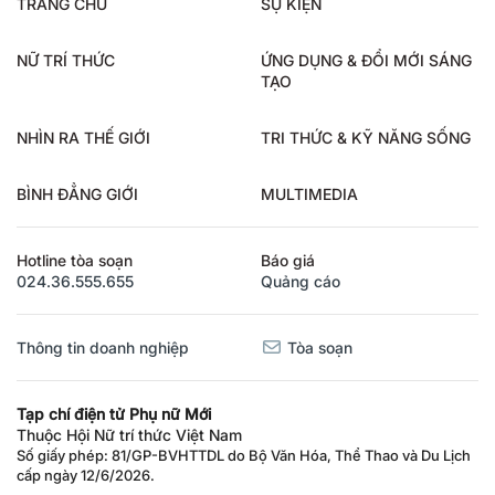
TRANG CHỦ
SỰ KIỆN
NỮ TRÍ THỨC
ỨNG DỤNG & ĐỔI MỚI SÁNG
TẠO
NHÌN RA THẾ GIỚI
TRI THỨC & KỸ NĂNG SỐNG
BÌNH ĐẲNG GIỚI
MULTIMEDIA
Hotline tòa soạn
Báo giá
024.36.555.655
Quảng cáo
Thông tin doanh nghiệp
Tòa soạn
Tạp chí điện tử Phụ nữ Mới
Thuộc Hội Nữ trí thức Việt Nam
Số giấy phép: 81/GP-BVHTTDL do Bộ Văn Hóa, Thể Thao và Du Lịch
cấp ngày 12/6/2026.