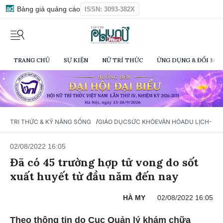
Bảng giá quảng cáo
ISSN: 3093-382X
TRANG CHỦ
SỰ KIỆN
NỮ TRÍ THỨC
ỨNG DỤNG & ĐỔI MỚI
/
TRI THỨC & KỸ NĂNG SỐNG
GIÁO DỤC
SỨC KHỎE
VĂN HÓA
DU LỊCH- Ẩ
02/08/2022 16:05
Đã có 45 trường hợp tử vong do sốt
xuất huyết từ đầu năm đến nay
HÀ MY
02/08/2022 16:05
Theo thông tin do Cục Quản lý khám chữa