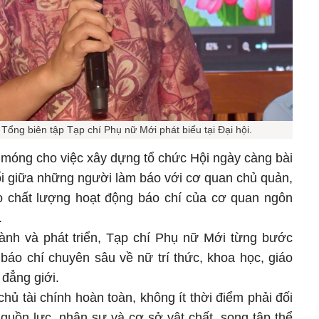
ổng biên tập Tạp chí Phụ nữ Mới phát biểu tại Đại hội.
 móng cho việc xây dựng tổ chức Hội ngày càng bài
nối giữa những người làm báo với cơ quan chủ quản,
o chất lượng hoạt động báo chí của cơ quan ngôn
.
ành và phát triển, Tạp chí Phụ nữ Mới từng bước
 báo chí chuyên sâu về nữ trí thức, khoa học, giáo
 đẳng giới.
chủ tài chính hoàn toàn, không ít thời điểm phải đối
guồn lực, nhân sự và cơ sở vật chất, song tập thể