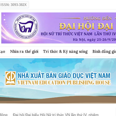
ISSN: 3093-382X
tạo
Nhìn ra thế giới
Tri thức & Kỹ năng sống
Bình đẳng gi
động
Đại hội Đại biểu Hội Nữ trí thức VN lần thứ IV, nhiệm