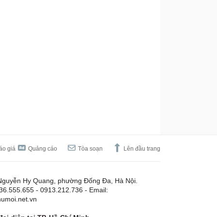
áo giá
Quảng cáo
Tòa soạn
Lên đầu trang
Nguyễn Hy Quang, phường Đống Đa, Hà Nội.
.36.555.655 - 0913.212.736 - Email:
umoi.net.vn