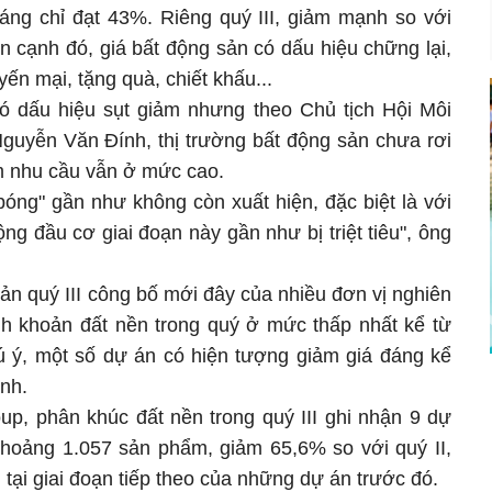
háng chỉ đạt 43%. Riêng quý III, giảm mạnh so với
n cạnh đó, giá bất động sản có dấu hiệu chững lại,
yến mại, tặng quà, chiết khấu...
có dấu hiệu sụt giảm nhưng theo Chủ tịch Hội Môi
Nguyễn Văn Đính, thị trường bất động sản chưa rơi
m nhu cầu vẫn ở mức cao.
bóng" gần như không còn xuất hiện, đặc biệt là với
g đầu cơ giai đoạn này gần như bị triệt tiêu", ông
ản quý III công bố mới đây của nhiều đơn vị nghiên
anh khoản đất nền trong quý ở mức thấp nhất kể từ
 ý, một số dự án có hiện tượng giảm giá đáng kể
ính.
, phân khúc đất nền trong quý III ghi nhận 9 dự
hoảng 1.057 sản phẩm, giảm 65,6% so với quý II,
tại giai đoạn tiếp theo của những dự án trước đó.