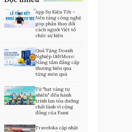
App Sự Kiện Tốt –
Nền tảng công nghệ
góp phần thay đổi
cách người Việt tổ
chức sự kiện
Quà Tặng Doanh
Nghiệp GiftMore:
Nâng tầm đẳng cấp
thương hiệu qua
từng món quà
Từ "hạt vàng tự
nhiên" đến hành
trình lan tỏa dưỡng
chất lành vì cộng
đồng của Fami
Traveloka cập nhật