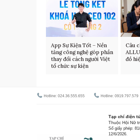
App Sự Kiện Tốt – Nền
Câu c
tảng công nghệ góp phần
ALLU
thay đổi cách người Việt
đồ hi
tổ chức sự kiện
Hotline: 024.36.555.655
Hotline: 0919.797.579
Tạp chí điện 
Thuộc Hội Nữ tr
Số giấy phép: 8
12/6/2026.