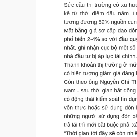
Sức cầu thị trường có xu hướ
kể từ thời điểm đầu năm. L
tương đương 52% nguồn cung 
Mặt bằng giá sơ cấp dao độn
phổ biến 2-4% so với đầu quý
nhất, ghi nhận cục bộ một số
nhà đầu tư bị áp lực tài chính.
Thanh khoản thị trường ở mức
có hiện tượng giảm giá đáng k
Còn theo ông Nguyễn Chí Tha
Nam - sau thời gian bất độn
có động thái kiểm soát tín d
vốn thực hoặc sử dụng đòn b
những người sử dụng đòn bẩ
trả lãi thì mới bắt buộc phải x
"Thời gian tới đây sẽ còn nhi