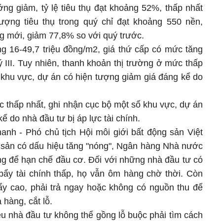
ng giảm, tỷ lệ tiêu thụ đạt khoảng 52%, thấp nhất
ượng tiêu thụ trong quý chỉ đạt khoảng 550 nền,
mới, giảm 77,8% so với quý trước.
g 16-49,7 triệu đồng/m2, giá thứ cấp có mức tăng
 III. Tuy nhiên, thanh khoản thị trường ở mức thấp
 khu vực, dự án có hiện tượng giảm giá đáng kể do
 thấp nhất, ghi nhận cục bộ một số khu vực, dự án
ể do nhà đầu tư bị áp lực tài chính.
nh - Phó chủ tịch Hội môi giới bất động sản Việt
g sản có dấu hiệu tăng "nóng", Ngân hàng Nhà nước
ụng để hạn chế đầu cơ. Đối với những nhà đầu tư có
ẩy tài chính thấp, họ vẫn ôm hàng chờ thời. Còn
y cao, phải trả ngay hoặc không có nguồn thu để
ả hàng, cắt lỗ.
ều nhà đầu tư không thể gồng lỗ buộc phải tìm cách