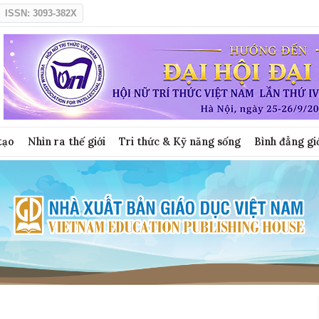
ISSN: 3093-382X
tạo
Nhìn ra thế giới
Tri thức & Kỹ năng sống
Bình đẳng gi