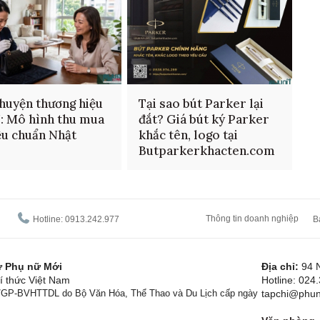
huyện thương hiệu
Tại sao bút Parker lại
: Mô hình thu mua
đắt? Giá bút ký Parker
ệu chuẩn Nhật
khắc tên, logo tại
Butparkerkhacten.com
Thông tin doanh nghiệp
Hotline: 0913.242.977
B
tử Phụ nữ Mới
Địa chỉ:
94 
í thức Việt Nam
Hotline: 024
1/GP-BVHTTDL do Bộ Văn Hóa, Thể Thao và Du Lịch cấp ngày
tapchi@phun