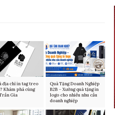
 địa chỉ in tag treo
Quà Tặng Doanh Nghiệp
n? Khám phá cùng
B2B – Xưởng quà tặng in
 Trần Gia
logo cho nhiều nhu cầu
doanh nghiệp