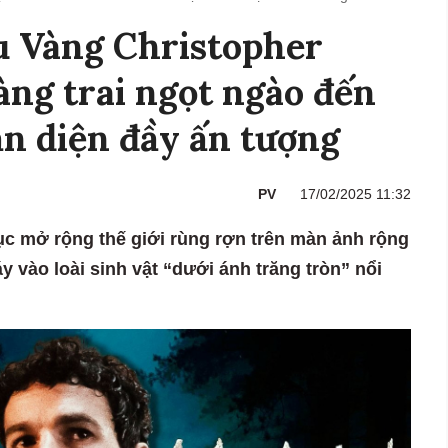
u Vàng Christopher
àng trai ngọt ngào đến
n diện đầy ấn tượng
PV
17/02/2025 11:32
ục mở rộng thế giới rùng rợn trên màn ảnh rộng
 vào loài sinh vật “dưới ánh trăng tròn” nổi