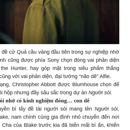
đề cử Quả cầu vàng đầu tiên trong sự nghiệp nhờ
Anh cũng được phía Sony chọn đóng vai phản diện
 the Hunter, hay góp mặt trong siêu phẩm thắng
cũng với vai phản diện, đại tướng “não dê” Alfie.
dạng, Christopher Abbott được Blumhouse chọn để
hồi hộp nhưng đầy sâu sắc trong dự án
Người sói
.
ói nhờ có kinh nghiệm đóng… con dê
uyền bí lấy đề tài người sói mang tên
Người sói
,
Blake, nam chính cùng gia đình nhỏ chuyển đến nơi
 Cha của Blake trước kia đã biến mất bí ẩn, khiến