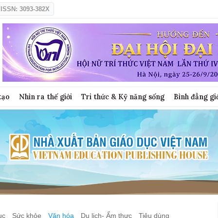
ISSN: 3093-382X
tạo
Nhìn ra thế giới
Tri thức & Kỹ năng sống
Bình đẳng gi
ục
Sức khỏe
Văn hóa
Du lịch- Ẩm thực
Tiêu dùng