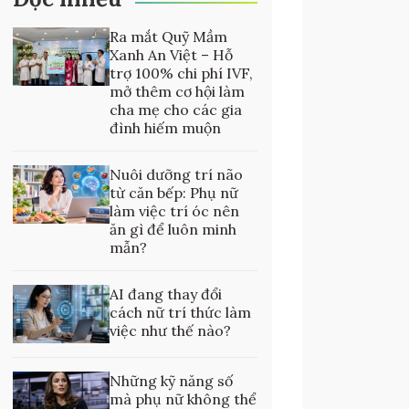
Ra mắt Quỹ Mầm
Xanh An Việt – Hỗ
trợ 100% chi phí IVF,
mở thêm cơ hội làm
cha mẹ cho các gia
đình hiếm muộn
Nuôi dưỡng trí não
từ căn bếp: Phụ nữ
làm việc trí óc nên
ăn gì để luôn minh
mẫn?
AI đang thay đổi
cách nữ trí thức làm
việc như thế nào?
Những kỹ năng số
mà phụ nữ không thể