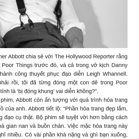
pher Abbott chia sẻ với The Hollywood Reporter rằng
g Poor Things trước đó, và cả trong vở kịch Danny
hành công thuyết phục đạo diễn Leigh Whannell.
 phải rồi, tôi đã từng đóng một con dê trong Poor
ính là ‘bị đóng khung’ vai diễn không?”.
phim, Abbott còn ấn tượng với quá trình hóa trang
hồ của anh. Abbott tiết lộ: “Phần hóa trang đẹp lắm,
ng đạo cụ thật. Bộ phim sẽ tuyệt vời hơn bằng cách
há gian nan và buồn chán. Việc mặc hóa trang này
ghĩ nhiều. Có vài phần khá nặng và ghì bạn xuống,