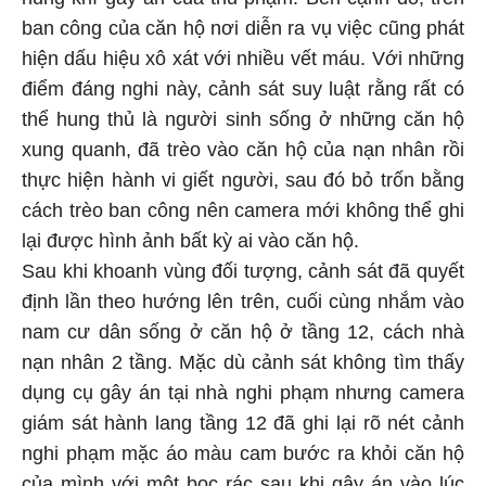
hung khí gây án của thủ phạm. Bên cạnh đó, trên
ban công của căn hộ nơi diễn ra vụ việc cũng phát
hiện dấu hiệu xô xát với nhiều vết máu. Với những
điểm đáng nghi này, cảnh sát suy luật rằng rất có
thể hung thủ là người sinh sống ở những căn hộ
xung quanh, đã trèo vào căn hộ của nạn nhân rồi
thực hiện hành vi giết người, sau đó bỏ trốn bằng
cách trèo ban công nên camera mới không thể ghi
lại được hình ảnh bất kỳ ai vào căn hộ.
Sau khi khoanh vùng đối tượng, cảnh sát đã quyết
định lần theo hướng lên trên, cuối cùng nhắm vào
nam cư dân sống ở căn hộ ở tầng 12, cách nhà
nạn nhân 2 tầng. Mặc dù cảnh sát không tìm thấy
dụng cụ gây án tại nhà nghi phạm nhưng camera
giám sát hành lang tầng 12 đã ghi lại rõ nét cảnh
nghi phạm mặc áo màu cam bước ra khỏi căn hộ