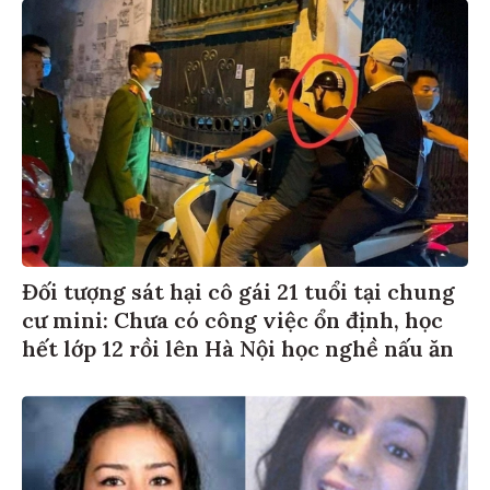
Đối tượng sát hại cô gái 21 tuổi tại chung
cư mini: Chưa có công việc ổn định, học
hết lớp 12 rồi lên Hà Nội học nghề nấu ăn