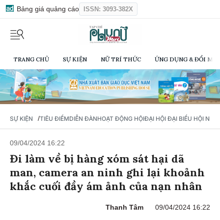
Bảng giá quảng cáo
ISSN: 3093-382X
TRANG CHỦ
SỰ KIỆN
NỮ TRÍ THỨC
ỨNG DỤNG & ĐỔI MỚI
/
SỰ KIỆN
TIÊU ĐIỂM
DIỄN ĐÀN
HOẠT ĐỘNG HỘI
ĐẠI HỘI ĐẠI BIỂU HỘI NỮ 
09/04/2024 16:22
Đi làm về bị hàng xóm sát hại dã
man, camera an ninh ghi lại khoảnh
khắc cuối đầy ám ảnh của nạn nhân
Thanh Tâm
09/04/2024 16:22