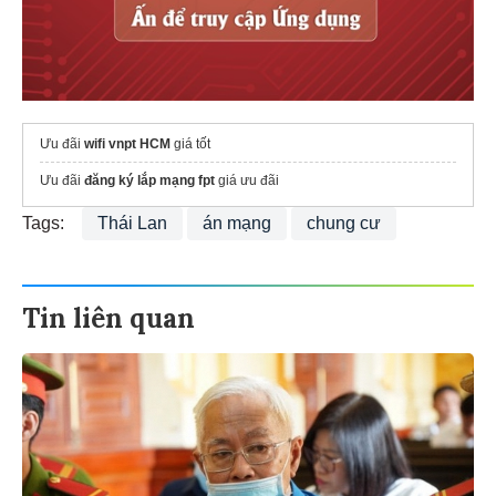
Ưu đãi
wifi vnpt HCM
giá tốt
Ưu đãi
đăng ký lắp mạng fpt
giá ưu đãi
Tags:
Thái Lan
án mạng
chung cư
Tin liên quan