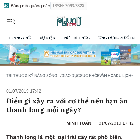
Bảng giá quảng cáo
ISSN: 3093-382X
TRANG CHỦ
SỰ KIỆN
NỮ TRÍ THỨC
ỨNG DỤNG & ĐỔI MỚI
/
TRI THỨC & KỸ NĂNG SỐNG
GIÁO DỤC
SỨC KHỎE
VĂN HÓA
DU LỊCH- Ẩ
01/07/2019 17:42
Điều gì xảy ra với cơ thể nếu bạn ăn
thanh long mỗi ngày?
MINH TUẤN
01/07/2019 17:42
Thanh long là một loại trái cây rất phổ biến,