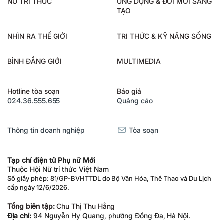
NỮ TRÍ THỨC
ỨNG DỤNG & ĐỔI MỚI SÁNG
TẠO
NHÌN RA THẾ GIỚI
TRI THỨC & KỸ NĂNG SỐNG
BÌNH ĐẲNG GIỚI
MULTIMEDIA
Hotline tòa soạn
Báo giá
024.36.555.655
Quảng cáo
Thông tin doanh nghiệp
Tòa soạn
Tạp chí điện tử Phụ nữ Mới
Thuộc Hội Nữ trí thức Việt Nam
Số giấy phép: 81/GP-BVHTTDL do Bộ Văn Hóa, Thể Thao và Du Lịch
cấp ngày 12/6/2026.
Tổng biên tập:
Chu Thị Thu Hằng
Địa chỉ:
94 Nguyễn Hy Quang, phường Đống Đa, Hà Nội.