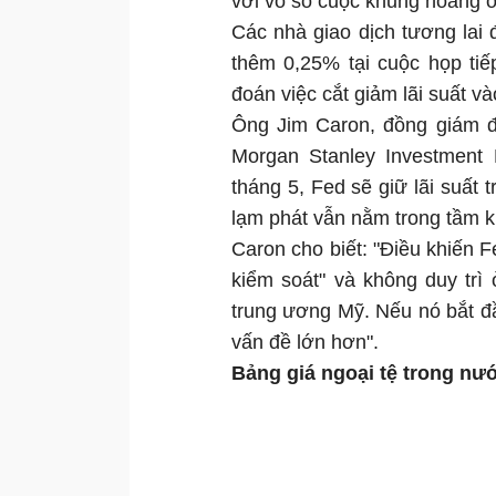
với vô số cuộc khủng hoảng ở
Các nhà giao dịch tương lai 
thêm 0,25% tại cuộc họp tiế
đoán việc cắt giảm lãi suất v
Ông Jim Caron, đồng giám đ
Morgan Stanley Investment 
tháng 5, Fed sẽ giữ lãi suấ
lạm phát vẫn nằm trong tầm k
Caron cho biết: "Điều khiến F
kiểm soát" và không duy tr
trung ương Mỹ. Nếu nó bắt đầu
vấn đề lớn hơn".
Bảng giá ngoại tệ trong n