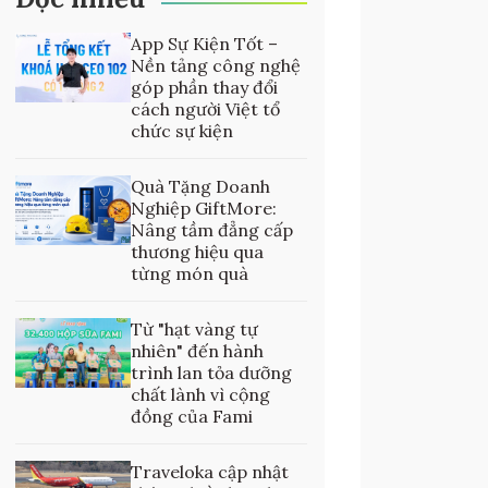
App Sự Kiện Tốt –
Nền tảng công nghệ
góp phần thay đổi
cách người Việt tổ
chức sự kiện
Quà Tặng Doanh
Nghiệp GiftMore:
Nâng tầm đẳng cấp
thương hiệu qua
từng món quà
Từ "hạt vàng tự
nhiên" đến hành
trình lan tỏa dưỡng
chất lành vì cộng
đồng của Fami
Traveloka cập nhật