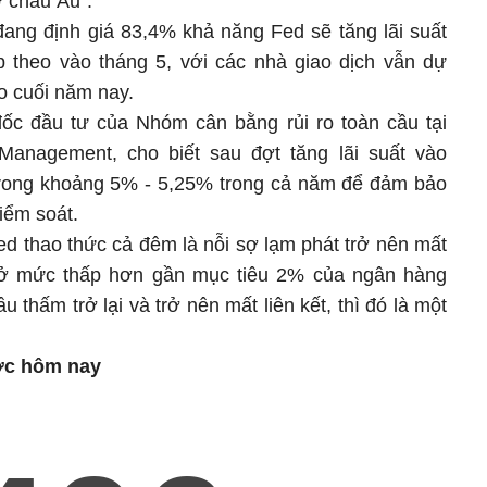
 châu Âu".
đang định giá 83,4% khả năng Fed sẽ tăng lãi suất
p theo vào tháng 5, với các nhà giao dịch vẫn dự
ào cuối năm nay.
ốc đầu tư của Nhóm cân bằng rủi ro toàn cầu tại
Management, cho biết sau đợt tăng lãi suất vào
t trong khoảng 5% - 5,25% trong cả năm để đảm bảo
iểm soát.
ed thao thức cả đêm là nỗi sợ lạm phát trở nên mất
ì ở mức thấp hơn gần mục tiêu 2% của ngân hàng
 thấm trở lại và trở nên mất liên kết, thì đó là một
ước hôm nay