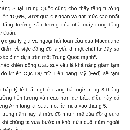
i.
tháng 3 tại Trung Quốc cũng cho thấy tăng trưởng
 lên 10,6%, vượt qua dự đoán và đạt mức cao nhất
hi tăng trưởng sản lượng của nhà máy cũng tăng
ự đoán.
ợc gia tỷ giá và ngoại hối toàn cầu của Macquarie
 điểm về việc đồng đô la yếu đi một chút từ đây so
 xác định dựa trên một Trung Quốc mạnh".
 khác khiến đồng USD suy yếu là khả năng giảm lạm
ý do khiến Cục Dự trữ Liên bang Mỹ (Fed) sẽ tạm
chấp tỷ lệ thất nghiệp tăng bất ngờ trong 3 tháng
trưởng tiền lương vẫn cao hơn dự báo, điều này có
ng Anh tăng lãi suất một lần nữa vào tháng 5.
n trong năm nay là mức độ mạnh mẽ của đồng euro
, khi chúng ta vừa bước ra khỏi nửa cuối năm ngoái