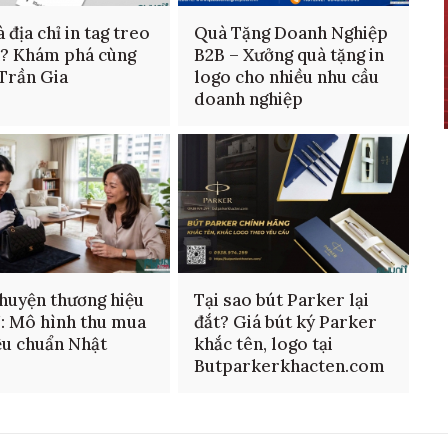
 địa chỉ in tag treo
Quà Tặng Doanh Nghiệp
n? Khám phá cùng
B2B – Xưởng quà tặng in
 Trần Gia
logo cho nhiều nhu cầu
doanh nghiệp
huyện thương hiệu
Tại sao bút Parker lại
: Mô hình thu mua
đắt? Giá bút ký Parker
ệu chuẩn Nhật
khắc tên, logo tại
Butparkerkhacten.com