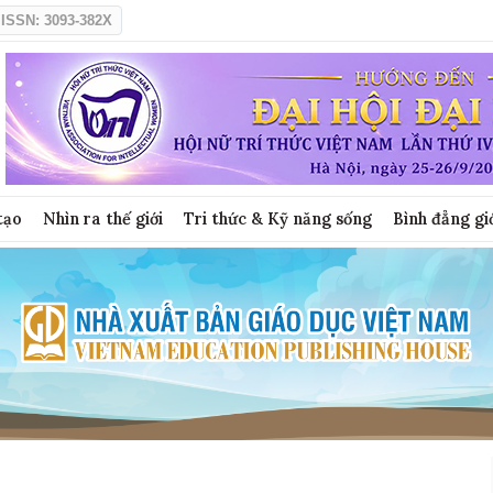
ISSN: 3093-382X
tạo
Nhìn ra thế giới
Tri thức & Kỹ năng sống
Bình đẳng gi