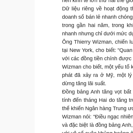
nền kinh tế lớn thứ hai thế giớ
Dữ liệu riêng về hoạt động 
doanh số bán lẻ nhanh chóng
trong gần hai năm, trong k
nhanh nhưng chỉ dưới mức d
Ông Thierry Wizman, chiến lư
tại New York, cho biết: "Quan
với các đồng tiền chính được
Wizman cho biết, một yếu tố
phát đã xảy ra ở Mỹ, một l
dừng tăng lãi suất.
Đồng bảng Anh tăng vọt bất 
tính đến tháng Hai do tăng 
thể khiến Ngân hàng Trung ươ
Wizman nói: "Điều ngạc nhiê
và đặc biệt là đồng bảng Anh