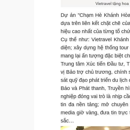
Vietravel tặng ho
Dự án "Chạm Hè Khánh Hòa 2
dựa trên liên kết chặt chẽ củ
hiệu cao nhất của từng tổ chứ
Cụ thể như: Vietravel Khánh
diện; xây dựng hệ thống tour 
mang lại ấn tượng đặc biệt c
Trung tâm Xúc tiến Đầu tư, 
vị Bảo trợ chủ trương, chín
sát quỹ đạo phát triển du lịc
Báo và Phát thanh, Truyền h
nghiệp đóng vai trò là nhịp cầ
tin đa nền tảng; mở chuyê
media giờ vàng, đưa tin trực 
sắc…