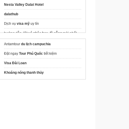
Nesta Valley Dalat Hotel
dalathub
Dịch vụ
visa mỹ
uy tín
hướng dẫn đặt
vé pháo hoa đà nẵng
mới nhất
Tour Du Lịch Teambuilding
Antamtour
du lịch campuchia
xem f1
Đặt ngay
Tour Phú Quốc
tiết kiệm
Công viên nước
Amazing Bay
siêu to
Visa Đài Loan
xây nhà trọn gói Viettel Construction
Khoáng nóng thanh thủy
Mua eSIM du lịch Indonesia
du lịch pháp