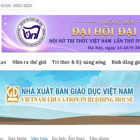
ISSN: 3093-382X
tạo
Nhìn ra thế giới
Tri thức & Kỹ năng sống
Bình đẳng gi
ục
Sức khỏe
Văn hóa
Du lịch- Ẩm thực
Tiêu dùng