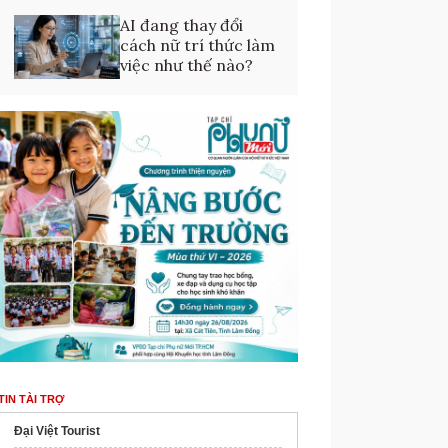
AI đang thay đổi
cách nữ trí thức làm
việc như thế nào?
TIN TÀI TRỢ
Đại Việt Tourist