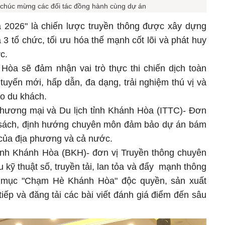
a chúc mừng các đối tác đồng hành cùng dự án
026" là chiến lược truyền thông được xây dựng
a 3 tổ chức, tối ưu hóa thế mạnh cốt lõi và phát huy
c.
 Hòa sẽ đảm nhận vai trò thực thi chiến dịch toàn
tuyến mới, hấp dẫn, đa dạng, trải nghiệm thú vị và
ho du khách.
Thương mại và Du lịch tỉnh Khánh Hòa (ITTC)- Đơn
h sách, định hướng chuyên môn đảm bảo dự án bám
h của địa phương và cả nước.
ình Khánh Hòa (BKH)- đơn vị Truyền thông chuyên
u kỹ thuật số, truyền tải, lan tỏa và đẩy mạnh thông
n mục "Chạm Hè Khánh Hòa" độc quyền, sản xuất
tiếp và đăng tải các bài viết đánh giá điểm đến sâu