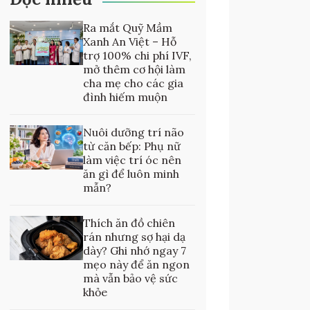
Ra mắt Quỹ Mầm
Xanh An Việt – Hỗ
trợ 100% chi phí IVF,
mở thêm cơ hội làm
cha mẹ cho các gia
đình hiếm muộn
Nuôi dưỡng trí não
từ căn bếp: Phụ nữ
làm việc trí óc nên
ăn gì để luôn minh
mẫn?
Thích ăn đồ chiên
rán nhưng sợ hại dạ
dày? Ghi nhớ ngay 7
mẹo này để ăn ngon
mà vẫn bảo vệ sức
khỏe