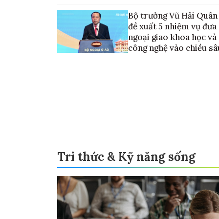
sơ đến ngày 30/9
Bộ trưởng Vũ Hải Quân
đề xuất 5 nhiệm vụ đưa
ngoại giao khoa học và
công nghệ vào chiều sâ
Tri thức & Kỹ năng sống