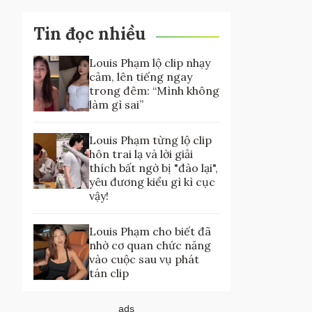
Tin đọc nhiều
Louis Phạm lộ clip nhạy
cảm, lên tiếng ngay
trong đêm: “Mình không
làm gì sai”
Louis Phạm từng lộ clip
hôn trai lạ và lời giải
thích bất ngờ bị "đào lại",
yêu đương kiểu gì kì cục
vậy!
Louis Phạm cho biết đã
nhờ cơ quan chức năng
vào cuộc sau vụ phát
tán clip
ads