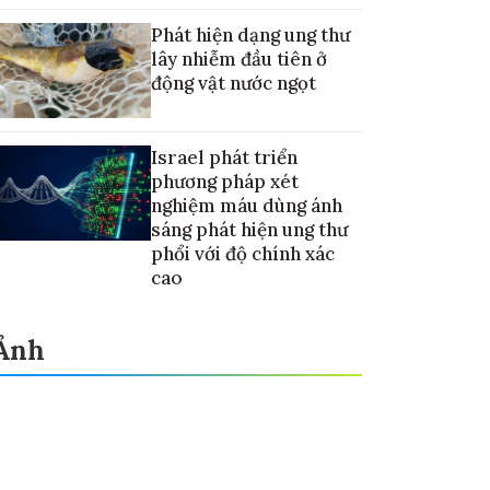
Phát hiện dạng ung thư
lây nhiễm đầu tiên ở
động vật nước ngọt
Israel phát triển
phương pháp xét
nghiệm máu dùng ánh
sáng phát hiện ung thư
phổi với độ chính xác
cao
Ảnh