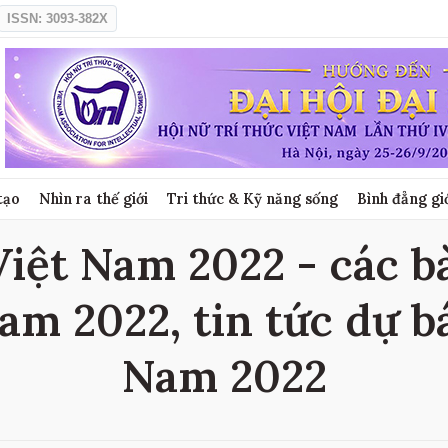
ISSN: 3093-382X
tạo
Nhìn ra thế giới
Tri thức & Kỹ năng sống
Bình đẳng gi
Việt Nam 2022 - các bà
am 2022, tin tức dự b
Nam 2022