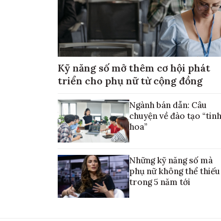
Kỹ năng số mở thêm cơ hội phát
triển cho phụ nữ từ cộng đồng
Ngành bán dẫn: Câu
chuyện về đào tạo “tin
hoa”
Những kỹ năng số mà
phụ nữ không thể thiếu
trong 5 năm tới