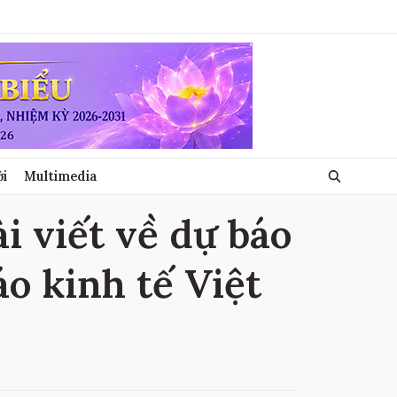
ới
Multimedia
i viết về dự báo
áo kinh tế Việt