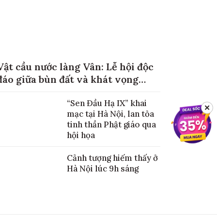
Vật cầu nước làng Vân: Lễ hội độc
đáo giữa bùn đất và khát vọng
mùa màng no đủ
“Sen Đầu Hạ IX” khai
✕
mạc tại Hà Nội, lan tỏa
tinh thần Phật giáo qua
hội họa
Cảnh tượng hiếm thấy ở
Hà Nội lúc 9h sáng