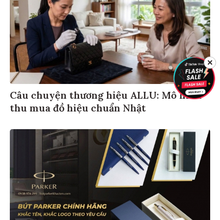
✕
Câu chuyện thương hiệu ALLU: Mô hình
thu mua đồ hiệu chuẩn Nhật