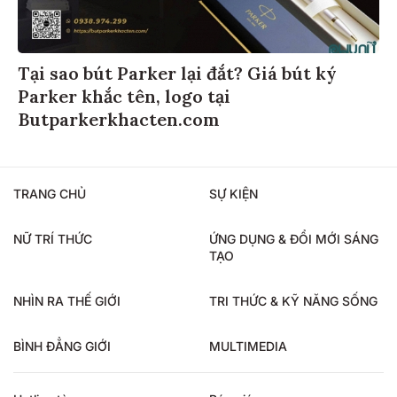
Tại sao bút Parker lại đắt? Giá bút ký
Parker khắc tên, logo tại
Butparkerkhacten.com
TRANG CHỦ
SỰ KIỆN
NỮ TRÍ THỨC
ỨNG DỤNG & ĐỔI MỚI SÁNG
TẠO
NHÌN RA THẾ GIỚI
TRI THỨC & KỸ NĂNG SỐNG
BÌNH ĐẲNG GIỚI
MULTIMEDIA
Hotline tòa soạn
Báo giá