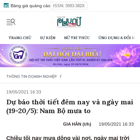
Bảng giá quảng cáo
ISSN: 3093-382X
TRANG CHỦ
SỰ KIỆN
NỮ TRÍ THỨC
ỨNG DỤNG & ĐỔI MỚI
/
THÔNG TIN DOANH NGHIỆP
19/05/2021 16:33
Dự báo thời tiết đêm nay và ngày mai
(19-20/5): Nam Bộ mưa to
GIA HÂN (t/h)
19/05/2021 16:33
Chiều tối nay mưa dông vài nơi, ngày mai trời