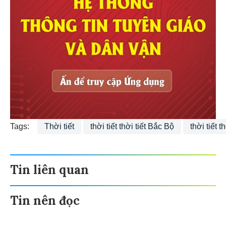
Tags:
Thời tiết
thời tiết thời tiết Bắc Bộ
thời tiết 
Tin liên quan
Tin nên đọc