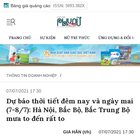
Bảng giá quảng cáo
ISSN: 3093-382X
TRANG CHỦ
SỰ KIỆN
NỮ TRÍ THỨC
ỨNG DỤNG & ĐỔI MỚI
/
THÔNG TIN DOANH NGHIỆP
07/07/2021 17:30
Dự báo thời tiết đêm nay và ngày mai
(7-8/7): Hà Nội, Bắc Bộ, Bắc Trung Bộ
mưa to đến rất to
GIA HÂN (t/h)
07/07/2021 17:30