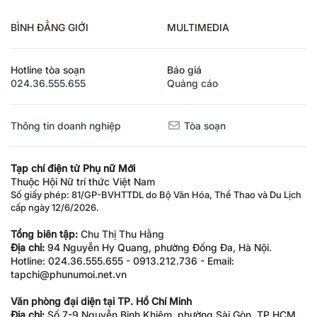
BÌNH ĐẲNG GIỚI
MULTIMEDIA
Hotline tòa soạn
Báo giá
024.36.555.655
Quảng cáo
Thông tin doanh nghiệp
Tòa soạn
Tạp chí điện tử Phụ nữ Mới
Thuộc Hội Nữ trí thức Việt Nam
Số giấy phép: 81/GP-BVHTTDL do Bộ Văn Hóa, Thể Thao và Du Lịch
cấp ngày 12/6/2026.
Tổng biên tập:
Chu Thị Thu Hằng
Địa chỉ:
94 Nguyễn Hy Quang, phường Đống Đa, Hà Nội.
Hotline: 024.36.555.655 - 0913.212.736 - Email:
tapchi@phunumoi.net.vn
Văn phòng đại diện tại TP. Hồ Chí Minh
Địa chỉ:
Số 7-9 Nguyễn Bỉnh Khiêm, phường Sài Gòn, TP.HCM