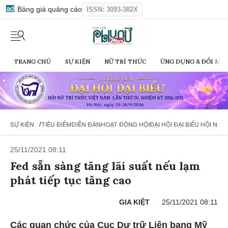
Bảng giá quảng cáo
ISSN: 3093-382X
TRANG CHỦ
SỰ KIỆN
NỮ TRÍ THỨC
ỨNG DỤNG & ĐỔI MỚI
/
SỰ KIỆN
TIÊU ĐIỂM
DIỄN ĐÀN
HOẠT ĐỘNG HỘI
ĐẠI HỘI ĐẠI BIỂU HỘI NỮ 
25/11/2021 08:11
Fed sẵn sàng tăng lãi suất nếu lạm
phát tiếp tục tăng cao
GIA KIỆT
25/11/2021 08:11
Các quan chức của Cục Dự trữ Liên bang Mỹ