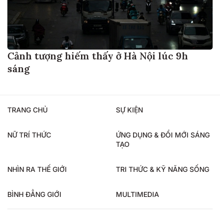
Cảnh tượng hiếm thấy ở Hà Nội lúc 9h
sáng
TRANG CHỦ
SỰ KIỆN
NỮ TRÍ THỨC
ỨNG DỤNG & ĐỔI MỚI SÁNG
TẠO
NHÌN RA THẾ GIỚI
TRI THỨC & KỸ NĂNG SỐNG
BÌNH ĐẲNG GIỚI
MULTIMEDIA