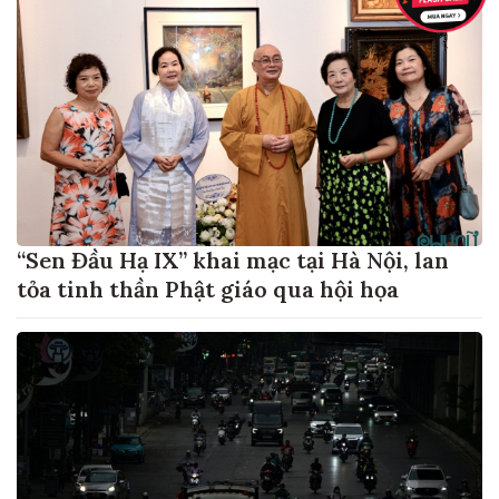
“Sen Đầu Hạ IX” khai mạc tại Hà Nội, lan
tỏa tinh thần Phật giáo qua hội họa