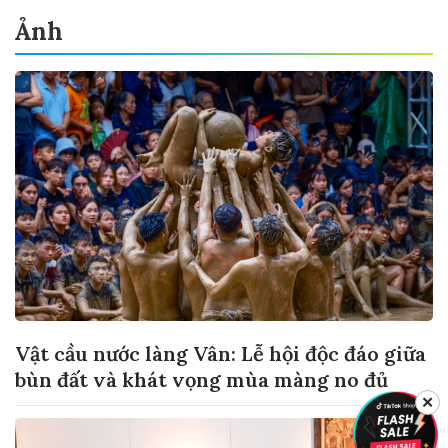
Ảnh
Vật cầu nước làng Vân: Lễ hội độc đáo giữa
bùn đất và khát vọng mùa màng no đủ
✕