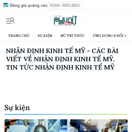
Bảng giá quảng cáo
ISSN: 3093-382X
TRANG CHỦ
SỰ KIỆN
NỮ TRÍ THỨC
ỨNG DỤNG & ĐỔI MỚI
NHẬN ĐỊNH KINH TẾ MỸ - CÁC BÀI
VIẾT VỀ NHẬN ĐỊNH KINH TẾ MỸ,
TIN TỨC NHẬN ĐỊNH KINH TẾ MỸ
Sự kiện