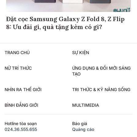
Đặt cọc Samsung Galaxy Z Fold 8, Z Flip
8: Ưu đãi gì, quà tặng kèm có gì?
TRANG CHỦ
SỰ KIỆN
NỮ TRÍ THỨC
ỨNG DỤNG & ĐỔI MỚI SÁNG
TẠO
NHÌN RA THẾ GIỚI
TRI THỨC & KỸ NĂNG SỐNG
BÌNH ĐẲNG GIỚI
MULTIMEDIA
Hotline tòa soạn
Báo giá
024.36.555.655
Quảng cáo