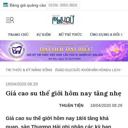
Bảng giá quảng cáo
ISSN: 3093-382X
TRANG CHỦ
SỰ KIỆN
NỮ TRÍ THỨC
ỨNG DỤNG & ĐỔI MỚI
/
TRI THỨC & KỸ NĂNG SỐNG
GIÁO DỤC
SỨC KHỎE
VĂN HÓA
DU LỊCH- Ẩ
18/04/2020 08:29
Giá cao su thế giới hôm nay tăng nhẹ
THUẬN TIỆN
18/04/2020 08:29
Giá cao su thế giới hôm nay 18/4 tăng khả
quan, sàn Thượng Hải ghi nhận các kỳ hạn