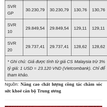
SVR
30.230,79
30.230,79
130,76
130,76
GP
SVR
29.849,54
29.849,54
129,11
129,11
10
SVR
29.737,41
29.737,41
128,62
128,62
20
* Ghi chú: Giá được tính từ giá CS Malaysia trừ 3%
tỷ giá: 1 USD = 23.120 VND (Vietcombank). Chỉ để
tham khảo.
Nâng cao chất lượng công tác chăm sóc
Nguồn:
sức khoẻ cán bộ Trung ương