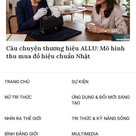
Câu chuyện thương hiệu ALLU: Mô hình
thu mua đồ hiệu chuẩn Nhật
TRANG CHỦ
SỰ KIỆN
NỮ TRÍ THỨC
ỨNG DỤNG & ĐỔI MỚI SÁNG
TẠO
NHÌN RA THẾ GIỚI
TRI THỨC & KỸ NĂNG SỐNG
BÌNH ĐẲNG GIỚI
MULTIMEDIA