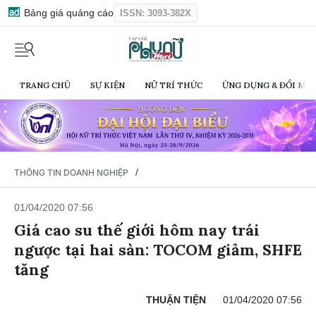
Bảng giá quảng cáo
ISSN: 3093-382X
TRANG CHỦ
SỰ KIỆN
NỮ TRÍ THỨC
ỨNG DỤNG & ĐỔI MỚI
/
THÔNG TIN DOANH NGHIỆP
01/04/2020 07:56
Giá cao su thế giới hôm nay trái
ngược tại hai sàn: TOCOM giảm, SHFE
tăng
THUẬN TIỆN
01/04/2020 07:56