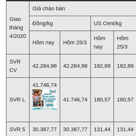
Giá chào bán
Giao
Đồng/kg
US Cent/kg
tháng
4/2020
Hôm
Hôm
Hôm nay
Hôm 25/3
nay
25/3
SVR
42.284,98
42.284,98
182,89
182,89
CV
41.746,74
SVR L
41.746,74
180,57
180,57
SVR 5
30.387,77
30.387,77
131,44
131,44