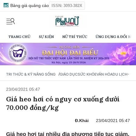
Bảng giá quảng cáo
ISSN: 3093-382X
TRANG CHỦ
SỰ KIỆN
NỮ TRÍ THỨC
ỨNG DỤNG & ĐỔI MỚI
/
TRI THỨC & KỸ NĂNG SỐNG
GIÁO DỤC
SỨC KHỎE
VĂN HÓA
DU LỊCH- Ẩ
23/04/2021 05:47
Giá heo hơi có nguy cơ xuống dưới
70.000 đồng/kg
Đ.Khải
23/04/2021 05:47
Giá heo hơi tại nhiều địa phương tiếp tục giảm,