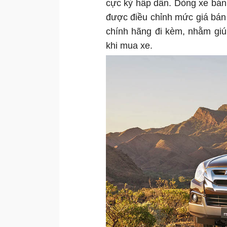
cực kỳ hấp dẫn. Dòng xe bán
được điều chỉnh mức giá bán h
chính hãng đi kèm, nhằm gi
khi mua xe.