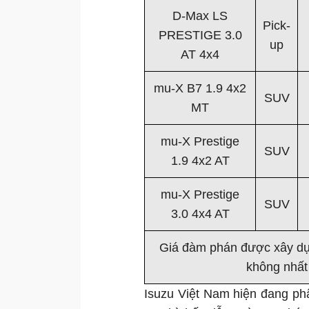
D-Max LS
Pick-
PRESTIGE 3.0
up
AT 4x4
mu-X B7 1.9 4x2
SUV
MT
mu-X Prestige
SUV
1.9 4x2 AT
mu-X Prestige
SUV
3.0 4x4 AT
Giá đàm phán được xây dựn
không nhất 
Isuzu Việt Nam hiện đang ph