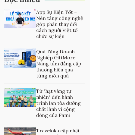
App Sự Kiện Tốt –
Nền tảng công nghệ
góp phần thay đổi
cách người Việt tổ
chức sự kiện
Quà Tặng Doanh
Nghiệp GiftMore:
Nâng tầm đẳng cấp
thương hiệu qua
từng món quà
Từ "hạt vàng tự
nhiên" đến hành
trình lan tỏa dưỡng
chất lành vì cộng
đồng của Fami
Traveloka cập nhật