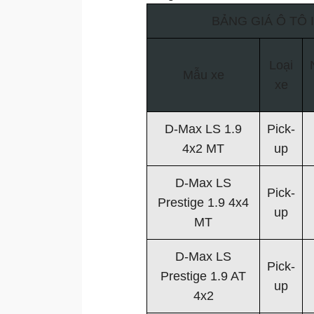
BẢNG GIÁ Ô TÔ I
Loại
Mẫu xe
xe
D-Max LS 1.9
Pick-
4x2 MT
up
D-Max LS
Pick-
Prestige 1.9 4x4
up
MT
D-Max LS
Pick-
Prestige 1.9 AT
up
4x2