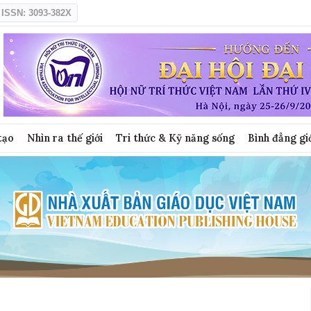
ISSN: 3093-382X
tạo
Nhìn ra thế giới
Tri thức & Kỹ năng sống
Bình đẳng gi