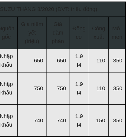
SUZU THÁNG 8/2020 (ĐVT: triệu đồng)
Giá niêm
Giá
Nguồn
Động
Công
Mô-
yết
đàm
gốc
cơ
xuất
men
(triệu)
phán
Nhập
1.9
650
650
110
350
khẩu
I4
Nhập
1.9
750
750
110
350
khẩu
I4
Nhập
1.9
740
740
150
350
khẩu
I4