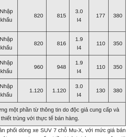
Nhập
3.0
820
815
177
380
khẩu
I4
Nhập
1.9
820
816
110
350
khẩu
I4
Nhập
1.9
960
948
110
350
khẩu
I4
Nhập
3.0
1.120
1.120
130
380
khẩu
I4
g một phần từ thông tin do độc giả cung cấp và
thiết trùng với thực tế bán hàng.
ân phối dòng xe SUV 7 chỗ Mu-X, với mức giá bán