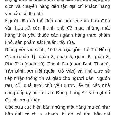
dịch và chuyển hàng đến tận địa chỉ khách hàng
yêu cầu có thu phí.
Người dân có thể đến các bưu cục và bưu điện
văn hóa xã của thành phố để mua những mặt
hàng thiết yếu thuộc các ngành hàng thực phẩm
khô, sản phẩm sát khuẩn, tẩy rửa.
Riêng với rau xanh, 10 bưu cục gồm: Lê Thị Hồng
Gấm (quận 1), quận 3, quận 5, quận 6, quận 8,
Phú Thọ (quận 10), Thanh Đa (quận Bình Thạnh),
Tân Bình, An Hội (quận Gò Vấp) và Thủ Đức sẽ
tiếp nhận thông tin và giao cho người dân. Nguồn
rau, củ, quả tươi chủ yếu được lấy tại các nhà
cung cấp uy tín từ Lâm Đồng, Long An và một số
địa phương khác.
Các bưu cục hiện bán những mặt hàng rau củ như
bắp cải, cà chua, chanh, bí đỏ, cà tím, bắp cải