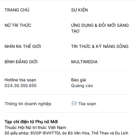
TRANG CHỦ
SỰ KIỆN
NỮ TRÍ THỨC
ỨNG DỤNG & ĐỔI MỚI SÁNG
TẠO
NHÌN RA THẾ GIỚI
TRI THỨC & KỸ NĂNG SỐNG
BÌNH ĐẲNG GIỚI
MULTIMEDIA
Hotline tòa soạn
Báo giá
024.36.555.655
Quảng cáo
Thông tin doanh nghiệp
Tòa soạn
Tạp chí điện tử Phụ nữ Mới
Thuộc Hội Nữ trí thức Việt Nam
Số giấy phép: 81/GP-BVHTTDL do Bộ Văn Hóa, Thể Thao và Du Lịch