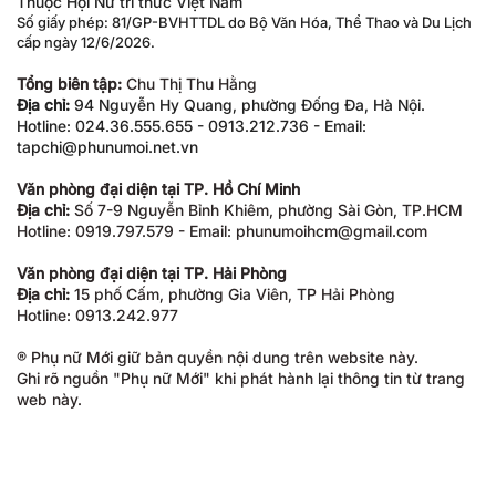
Thuộc Hội Nữ trí thức Việt Nam
Số giấy phép: 81/GP-BVHTTDL do Bộ Văn Hóa, Thể Thao và Du Lịch
cấp ngày 12/6/2026.
Tổng biên tập:
Chu Thị Thu Hằng
Địa chỉ:
94 Nguyễn Hy Quang, phường Đống Đa, Hà Nội.
Hotline: 024.36.555.655 - 0913.212.736 - Email:
tapchi@phunumoi.net.vn
Văn phòng đại diện tại TP. Hồ Chí Minh
Địa chỉ:
Số 7-9 Nguyễn Bỉnh Khiêm, phường Sài Gòn, TP.HCM
Hotline: 0919.797.579 - Email: phunumoihcm@gmail.com
Văn phòng đại diện tại TP. Hải Phòng
Địa chỉ:
15 phố Cấm, phường Gia Viên, TP Hải Phòng
Hotline: 0913.242.977
® Phụ nữ Mới giữ bản quyền nội dung trên website này.
Ghi rõ nguồn "Phụ nữ Mới" khi phát hành lại thông tin từ trang
web này.