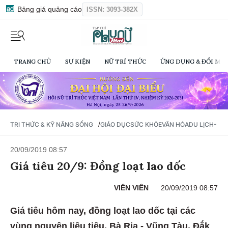
Bảng giá quảng cáo
ISSN: 3093-382X
TRANG CHỦ
SỰ KIỆN
NỮ TRÍ THỨC
ỨNG DỤNG & ĐỔI MỚI
/
TRI THỨC & KỸ NĂNG SỐNG
GIÁO DỤC
SỨC KHỎE
VĂN HÓA
DU LỊCH- Ẩ
20/09/2019 08:57
Giá tiêu 20/9: Đồng loạt lao dốc
VIÊN VIÊN
20/09/2019 08:57
Giá tiêu hôm nay, đồng loạt lao dốc tại các
vùng nguyên liệu tiêu, Bà Rịa - Vũng Tàu, Đắk