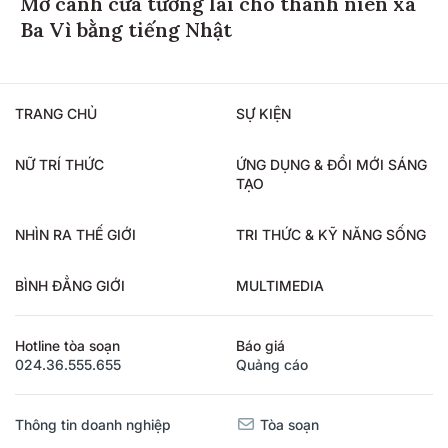
Mở cánh cửa tương lai cho thanh niên xã
Ba Vì bằng tiếng Nhật
TRANG CHỦ
SỰ KIỆN
NỮ TRÍ THỨC
ỨNG DỤNG & ĐỔI MỚI SÁNG
TẠO
NHÌN RA THẾ GIỚI
TRI THỨC & KỸ NĂNG SỐNG
BÌNH ĐẲNG GIỚI
MULTIMEDIA
Hotline tòa soạn
Báo giá
024.36.555.655
Quảng cáo
Thông tin doanh nghiệp
Tòa soạn