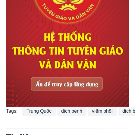
Tags:
Trung Quốc
dịch bệnh
viêm phổi
dịch 