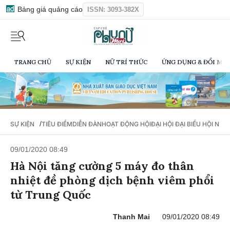
Bảng giá quảng cáo
ISSN: 3093-382X
TRANG CHỦ
SỰ KIỆN
NỮ TRÍ THỨC
ỨNG DỤNG & ĐỔI MỚI
/
SỰ KIỆN
TIÊU ĐIỂM
DIỄN ĐÀN
HOẠT ĐỘNG HỘI
ĐẠI HỘI ĐẠI BIỂU HỘI NỮ 
09/01/2020 08:49
Hà Nội tăng cường 5 máy đo thân
nhiệt đề phòng dịch bệnh viêm phổi
từ Trung Quốc
Thanh Mai
09/01/2020 08:49