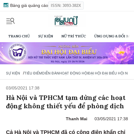
Bảng giá quảng cáo
ISSN: 3093-382X
TRANG CHỦ
SỰ KIỆN
NỮ TRÍ THỨC
ỨNG DỤNG & ĐỔI MỚI
/
SỰ KIỆN
TIÊU ĐIỂM
DIỄN ĐÀN
HOẠT ĐỘNG HỘI
ĐẠI HỘI ĐẠI BIỂU HỘI NỮ 
03/05/2021 17:38
Hà Nội và TPHCM tạm dừng các hoạt
động không thiết yếu để phòng dịch
Thanh Mai
03/05/2021 17:38
Cả Hà Nội và TPHCM đã có công điện khẩn chỉ