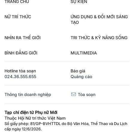
TRANG CHỦ
SỰ KIỆN
NỮ TRÍ THỨC
ỨNG DỤNG & ĐỔI MỚI SÁNG
TẠO
NHÌN RA THẾ GIỚI
TRI THỨC & KỸ NĂNG SỐNG
BÌNH ĐẲNG GIỚI
MULTIMEDIA
Hotline tòa soạn
Báo giá
024.36.555.655
Quảng cáo
Thông tin doanh nghiệp
Tòa soạn
Tạp chí điện tử Phụ nữ Mới
Thuộc Hội Nữ trí thức Việt Nam
Số giấy phép: 81/GP-BVHTTDL do Bộ Văn Hóa, Thể Thao và Du Lịch
cấp ngày 12/6/2026.