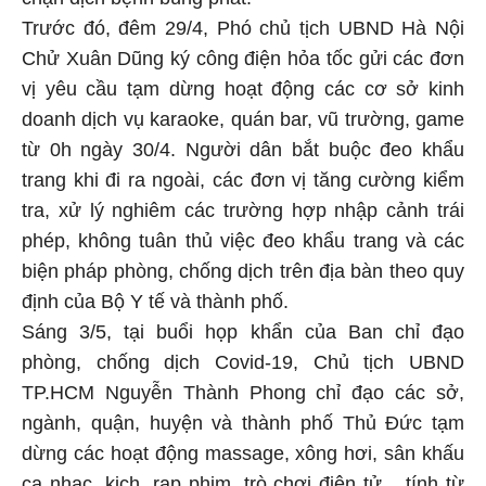
Trước đó, đêm 29/4, Phó chủ tịch UBND Hà Nội
Chử Xuân Dũng ký công điện hỏa tốc gửi các đơn
vị yêu cầu tạm dừng hoạt động các cơ sở kinh
doanh dịch vụ karaoke, quán bar, vũ trường, game
từ 0h ngày 30/4. Người dân bắt buộc đeo khẩu
trang khi đi ra ngoài, các đơn vị tăng cường kiểm
tra, xử lý nghiêm các trường hợp nhập cảnh trái
phép, không tuân thủ việc đeo khẩu trang và các
biện pháp phòng, chống dịch trên địa bàn theo quy
định của Bộ Y tế và thành phố.
Sáng 3/5, tại buổi họp khẩn của Ban chỉ đạo
phòng, chống dịch Covid-19, Chủ tịch UBND
TP.HCM Nguyễn Thành Phong chỉ đạo các sở,
ngành, quận, huyện và thành phố Thủ Đức tạm
dừng các hoạt động massage, xông hơi, sân khấu
ca nhạc, kịch, rạp phim, trò chơi điện tử... tính từ