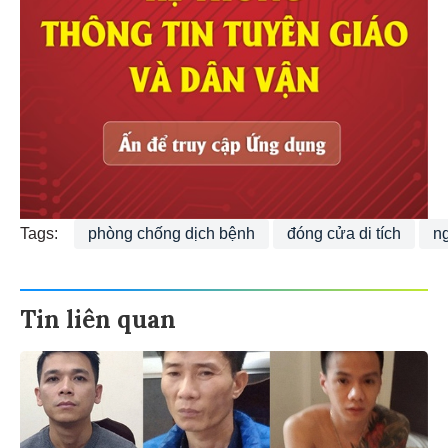
Tags:
phòng chống dịch bệnh
đóng cửa di tích
n
Tin liên quan