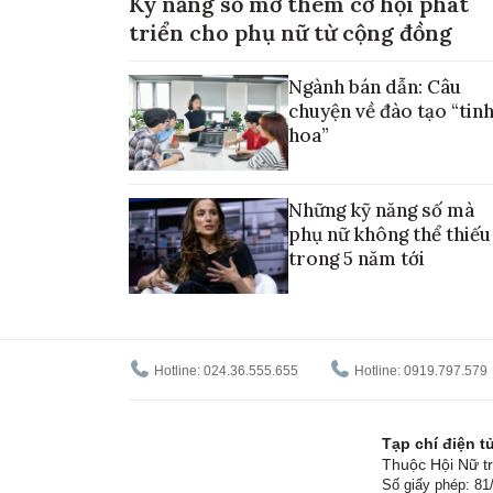
Kỹ năng số mở thêm cơ hội phát
triển cho phụ nữ từ cộng đồng
Ngành bán dẫn: Câu
chuyện về đào tạo “tin
hoa”
Những kỹ năng số mà
phụ nữ không thể thiếu
trong 5 năm tới
Hotline: 024.36.555.655
Hotline: 0919.797.579
Tạp chí điện 
Thuộc Hội Nữ tr
Số giấy phép: 8