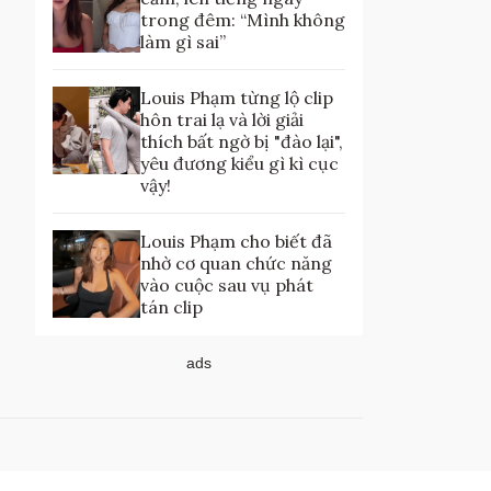
trong đêm: “Mình không
làm gì sai”
Louis Phạm từng lộ clip
hôn trai lạ và lời giải
thích bất ngờ bị "đào lại",
yêu đương kiểu gì kì cục
vậy!
Louis Phạm cho biết đã
nhờ cơ quan chức năng
vào cuộc sau vụ phát
tán clip
ads