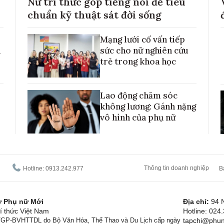
Nữ trí thức góp tiếng nói để tiêu
chuẩn kỹ thuật sát đời sống
Mạng lưới cố vấn tiếp
h
sức cho nữ nghiên cứu
trẻ trong khoa học
Lao động chăm sóc
không lương: Gánh nặng
vô hình của phụ nữ
Thông tin doanh nghiệp
Hotline: 0913.242.977
B
tử Phụ nữ Mới
Địa chỉ:
94 
í thức Việt Nam
Hotline: 024
1/GP-BVHTTDL do Bộ Văn Hóa, Thể Thao và Du Lịch cấp ngày
tapchi@phun