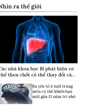
Nhìn ra thế giới
Các nhà khoa học Bỉ phát hiện cơ
chế then chốt có thể thay đổi cách
điều trị ung thư di căn gan
Ba yếu tố ở tuổi trung
niên có thể khiến bạn
mất gần 13 năm trí nhớ