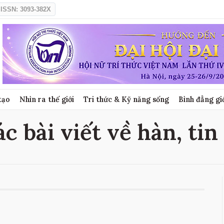
ISSN: 3093-382X
tạo
Nhìn ra thế giới
Tri thức & Kỹ năng sống
Bình đẳng gi
ác bài viết về hàn, tin