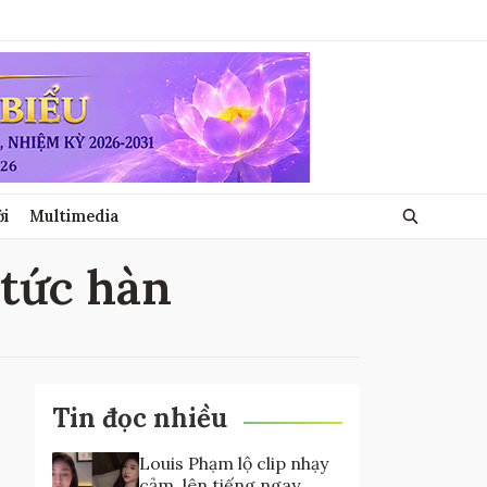
ới
Multimedia
 tức hàn
Tin đọc nhiều
Louis Phạm lộ clip nhạy
cảm, lên tiếng ngay