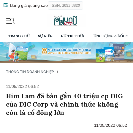
Bảng giá quảng cáo
ISSN: 3093-382X
TRANG CHỦ
SỰ KIỆN
NỮ TRÍ THỨC
ỨNG DỤNG & ĐỔI MỚI
/
THÔNG TIN DOANH NGHIỆP
11/05/2022 06:52
Him Lam đã bán gần 40 triệu cp DIG
của DIC Corp và chính thức không
còn là cổ đông lớn
11/05/2022 06:52