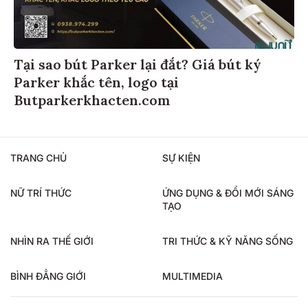
Tại sao bút Parker lại đắt? Giá bút ký
Parker khắc tên, logo tại
Butparkerkhacten.com
TRANG CHỦ
SỰ KIỆN
NỮ TRÍ THỨC
ỨNG DỤNG & ĐỔI MỚI SÁNG
TẠO
NHÌN RA THẾ GIỚI
TRI THỨC & KỸ NĂNG SỐNG
BÌNH ĐẲNG GIỚI
MULTIMEDIA