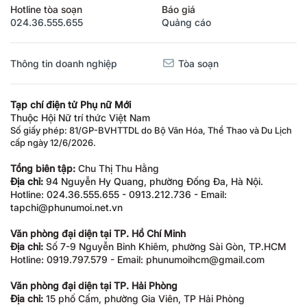
Hotline tòa soạn
Báo giá
024.36.555.655
Quảng cáo
Thông tin doanh nghiệp
Tòa soạn
Tạp chí điện tử Phụ nữ Mới
Thuộc Hội Nữ trí thức Việt Nam
Số giấy phép: 81/GP-BVHTTDL do Bộ Văn Hóa, Thể Thao và Du Lịch
cấp ngày 12/6/2026.
Tổng biên tập:
Chu Thị Thu Hằng
Địa chỉ:
94 Nguyễn Hy Quang, phường Đống Đa, Hà Nội.
Hotline: 024.36.555.655 - 0913.212.736 - Email:
tapchi@phunumoi.net.vn
Văn phòng đại diện tại TP. Hồ Chí Minh
Địa chỉ:
Số 7-9 Nguyễn Bỉnh Khiêm, phường Sài Gòn, TP.HCM
Hotline: 0919.797.579 - Email: phunumoihcm@gmail.com
Văn phòng đại diện tại TP. Hải Phòng
Địa chỉ:
15 phố Cấm, phường Gia Viên, TP Hải Phòng