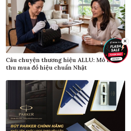
✕
Câu chuyện thương hiệu ALLU: Mô hình
thu mua đồ hiệu chuẩn Nhật