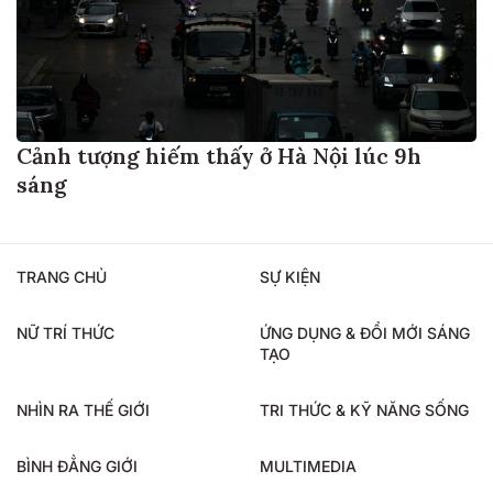
Cảnh tượng hiếm thấy ở Hà Nội lúc 9h
sáng
TRANG CHỦ
SỰ KIỆN
NỮ TRÍ THỨC
ỨNG DỤNG & ĐỔI MỚI SÁNG
TẠO
NHÌN RA THẾ GIỚI
TRI THỨC & KỸ NĂNG SỐNG
BÌNH ĐẲNG GIỚI
MULTIMEDIA