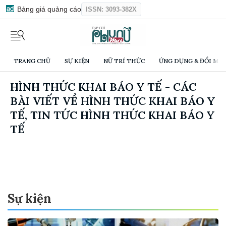
Bảng giá quảng cáo
ISSN: 3093-382X
TRANG CHỦ
SỰ KIỆN
NỮ TRÍ THỨC
ỨNG DỤNG & ĐỔI MỚI
HÌNH THỨC KHAI BÁO Y TẾ - CÁC
BÀI VIẾT VỀ HÌNH THỨC KHAI BÁO Y
TẾ, TIN TỨC HÌNH THỨC KHAI BÁO Y
TẾ
Sự kiện