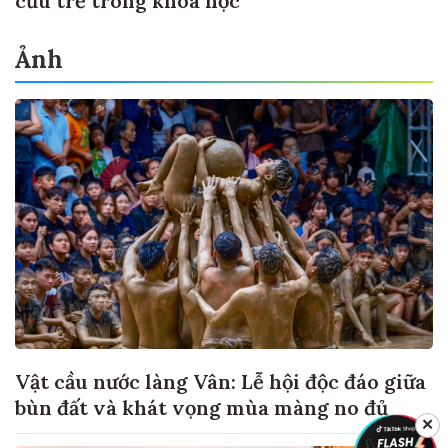
cứu trẻ trong khoa học
Ảnh
Vật cầu nước làng Vân: Lễ hội độc đáo giữa
bùn đất và khát vọng mùa màng no đủ
✕