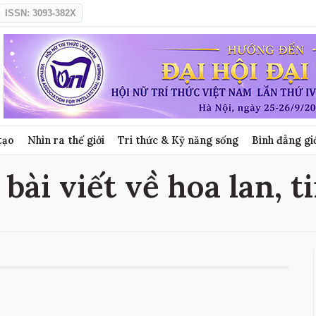
ISSN: 3093-382X
tạo
Nhìn ra thế giới
Tri thức & Kỹ năng sống
Bình đẳng gi
 bài viết về hoa lan, t