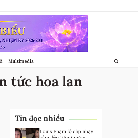
ới
Multimedia
in tức hoa lan
Tin đọc nhiều
Louis Phạm lộ clip nhạy
cảm, lên tiếng ngay