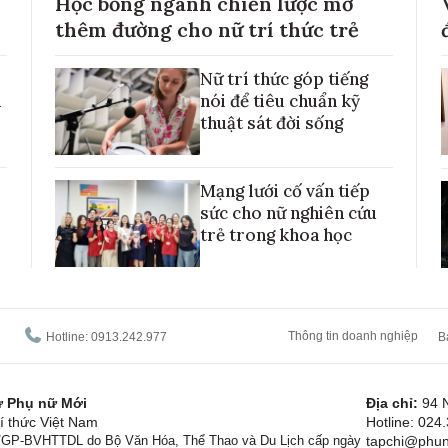
Học bổng ngành chiến lược mở
thêm đường cho nữ trí thức trẻ
Nữ trí thức góp tiếng
h
nói để tiêu chuẩn kỹ
thuật sát đời sống
Mạng lưới cố vấn tiếp
sức cho nữ nghiên cứu
trẻ trong khoa học
Thông tin doanh nghiệp
Hotline: 0913.242.977
B
tử Phụ nữ Mới
Địa chỉ:
94 
í thức Việt Nam
Hotline: 024
1/GP-BVHTTDL do Bộ Văn Hóa, Thể Thao và Du Lịch cấp ngày
tapchi@phun