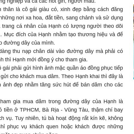
ồng nghiệp và cả các hot girl, người mẫu.
thân là cô gái giàu có, xinh đẹp bằng cách đăng
những nơi xa hoa, đắt tiền, sang chảnh và sử dụng
 trang cá nhân của Hạnh có lượng người theo dõi
i. Mục đích của Hạnh nhằm tạo thương hiệu và để
vào đường dây của mình.
 dàng thu nạp chân dài vào đường dây mà phải có
ãnh thì Hạnh mới đồng ý cho tham gia.
 gái phải gửi hình ảnh mặc quần áo đồng phục tiếp
 gửi cho khách mua dâm. Theo Hạnh khai thì đây là
nh ảnh đẹp nhằm tăng sức hút để bán dâm cho các
 tham gia mua dâm trong đường dây của Hạnh là
ó tiền ở TPHCM, Bà Rịa - Vũng Tàu, thậm chí bay
h vụ. Tuy nhiên, tú bà hoạt động rất kín kẽ, không
hỉ phục vụ khách quen hoặc khách được những