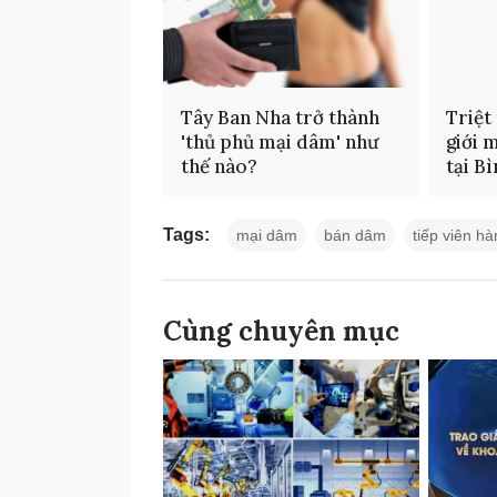
Tây Ban Nha trở thành
Triệt
'thủ phủ mại dâm' như
giới 
thế nào?
tại B
Tags:
mại dâm
bán dâm
tiếp viên h
Cùng chuyên mục