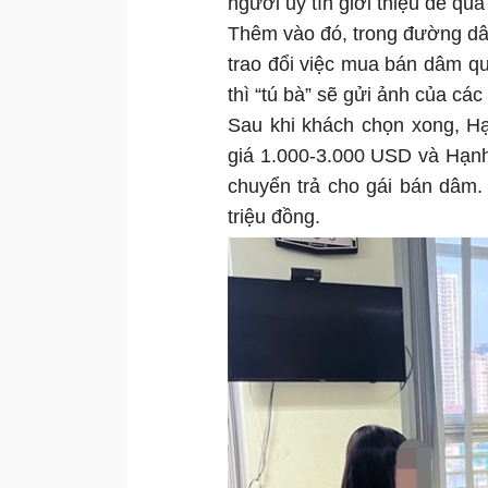
người uy tín giới thiệu để q
Thêm vào đó, trong đường dây,
trao đổi việc mua bán dâm q
thì “tú bà” sẽ gửi ảnh của cá
Sau khi khách chọn xong, Hạ
giá 1.000-3.000 USD và Hạnh 
chuyển trả cho gái bán dâm.
triệu đồng.