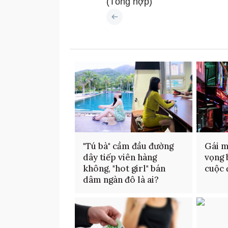
(Tổng hợp)
"Tú bà" cầm đầu đường
Gái m
dây tiếp viên hàng
vọng 
không, "hot girl" bán
cuộc 
dâm ngàn đô là ai?