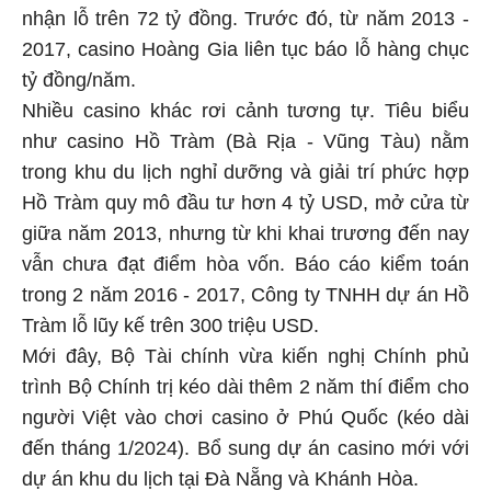
nhận lỗ trên 72 tỷ đồng. Trước đó, từ năm 2013 -
2017, casino Hoàng Gia liên tục báo lỗ hàng chục
tỷ đồng/năm.
Nhiều casino khác rơi cảnh tương tự. Tiêu biểu
như casino Hồ Tràm (Bà Rịa - Vũng Tàu) nằm
trong khu du lịch nghỉ dưỡng và giải trí phức hợp
Hồ Tràm quy mô đầu tư hơn 4 tỷ USD, mở cửa từ
giữa năm 2013, nhưng từ khi khai trương đến nay
vẫn chưa đạt điểm hòa vốn. Báo cáo kiểm toán
trong 2 năm 2016 - 2017, Công ty TNHH dự án Hồ
Tràm lỗ lũy kế trên 300 triệu USD.
Mới đây, Bộ Tài chính vừa kiến nghị Chính phủ
trình Bộ Chính trị kéo dài thêm 2 năm thí điểm cho
người Việt vào chơi casino ở Phú Quốc (kéo dài
đến tháng 1/2024). Bổ sung dự án casino mới với
dự án khu du lịch tại Đà Nẵng và Khánh Hòa.