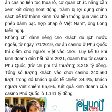
án casino liên tục thua lỗ, cơ quan chức năng cần
xem xét dừng hoạt động, tránh bị lợi dụng chính
sách để trở thành kênh rửa tiền thông qua việc cho
phép đánh bạc hợp pháp ở Việt Nam”, ông Long
kiến nghị.
Không chỉ dành riêng cho khách du lịch nước
ngoài, từ ngày 7/1/2019, dự án casino ở Phú Quốc
thí điểm cho người Việt vào chơi. Lũy kế từ khi
kinh doanh đến hết năm 2021, doanh thu từ casino
Phú Quốc (trừ chi phí trả thưởng) 3.218 tỷ đồng.
Tổng số lượng khách vào chơi casino 240.560
lượt, trong đó khách quốc tế chiếm 34,4%, khách
người Việt chiếm 65,6%. Kết quả kinh doanh của
casino Phú Quốc lỗ 1.141 tỷ đồng.