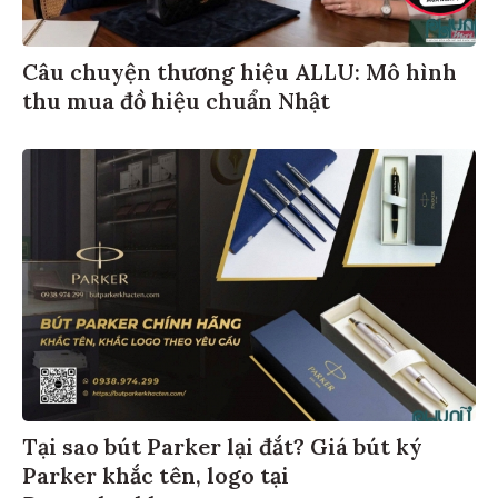
Câu chuyện thương hiệu ALLU: Mô hình
thu mua đồ hiệu chuẩn Nhật
Tại sao bút Parker lại đắt? Giá bút ký
Parker khắc tên, logo tại