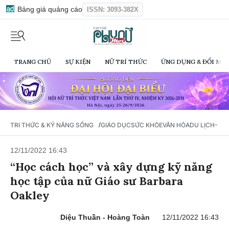
Bảng giá quảng cáo
ISSN: 3093-382X
TRANG CHỦ
SỰ KIỆN
NỮ TRÍ THỨC
ỨNG DỤNG & ĐỔI MỚI
/
TRI THỨC & KỸ NĂNG SỐNG
GIÁO DỤC
SỨC KHỎE
VĂN HÓA
DU LỊCH- Ẩ
12/11/2022 16:43
“Học cách học” và xây dựng kỹ năng
học tập của nữ Giáo sư Barbara
Oakley
Diệu Thuần - Hoàng Toàn
12/11/2022 16:43