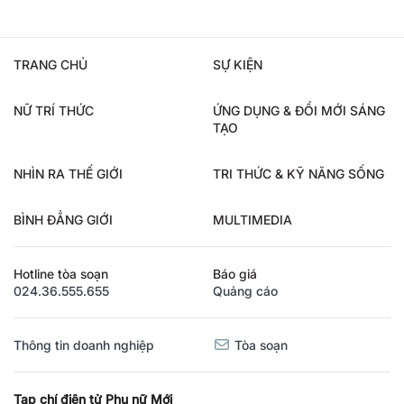
TRANG CHỦ
SỰ KIỆN
NỮ TRÍ THỨC
ỨNG DỤNG & ĐỔI MỚI SÁNG
TẠO
NHÌN RA THẾ GIỚI
TRI THỨC & KỸ NĂNG SỐNG
BÌNH ĐẲNG GIỚI
MULTIMEDIA
Hotline tòa soạn
Báo giá
024.36.555.655
Quảng cáo
Thông tin doanh nghiệp
Tòa soạn
Tạp chí điện tử Phụ nữ Mới