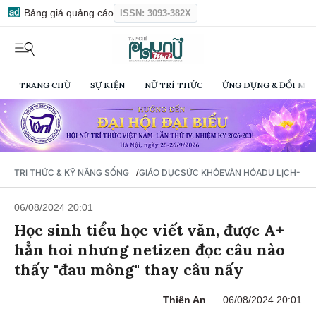
Bảng giá quảng cáo
ISSN: 3093-382X
TRANG CHỦ
SỰ KIỆN
NỮ TRÍ THỨC
ỨNG DỤNG & ĐỔI MỚI
/
TRI THỨC & KỸ NĂNG SỐNG
GIÁO DỤC
SỨC KHỎE
VĂN HÓA
DU LỊCH- Ẩ
06/08/2024 20:01
Học sinh tiểu học viết văn, được A+
hẳn hoi nhưng netizen đọc câu nào
thấy "đau mông" thay câu nấy
Thiên An
06/08/2024 20:01