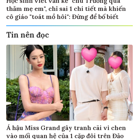
Học sinh viết văn kể "chú Trương qua
thăm mẹ em", chỉ sai 1 chi tiết mà khiến
cô giáo "toát mồ hôi": Đừng để bố biết
Tin nên đọc
Á hậu Miss Grand gây tranh cãi vì chen
vào mối quan hệ của 1 cặp đôi trên Đảo