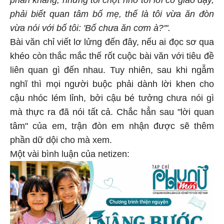
phản kháng, nhưng tôi chợt nhớ tới lời cô giáo dạy,
phải biết quan tâm bố mẹ, thế là tôi vừa ăn đòn
vừa nói với bố tôi: 'Bố chưa ăn cơm à?'".
Bài văn chỉ viết lơ lửng đến đây, nếu ai đọc sơ qua
khéo còn thắc mắc thế rốt cuộc bài văn với tiêu đề
liên quan gì đến nhau. Tuy nhiên, sau khi ngẫm
nghĩ thì mọi người buộc phải dành lời khen cho
cậu nhóc lém lỉnh, bởi cậu bé tưởng chưa nói gì
mà thực ra đã nói tất cả. Chắc hẳn sau "lời quan
tâm" của em, trận đòn em nhận được sẽ thêm
phần dữ dội cho mà xem.
Một vài bình luận của netizen: