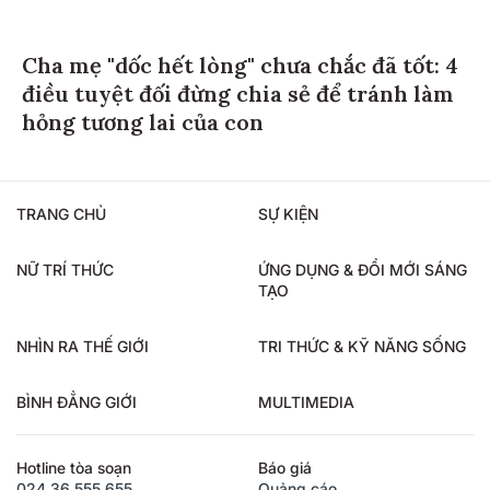
Cha mẹ "dốc hết lòng" chưa chắc đã tốt: 4
điều tuyệt đối đừng chia sẻ để tránh làm
hỏng tương lai của con
TRANG CHỦ
SỰ KIỆN
NỮ TRÍ THỨC
ỨNG DỤNG & ĐỔI MỚI SÁNG
TẠO
NHÌN RA THẾ GIỚI
TRI THỨC & KỸ NĂNG SỐNG
BÌNH ĐẲNG GIỚI
MULTIMEDIA
Hotline tòa soạn
Báo giá
024.36.555.655
Quảng cáo