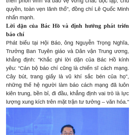
triển phồn vinh và bảo vệ vững chắc độc lập, chủ
quyền, toàn vẹn lãnh thổ", đồng chí Lê Quốc Minh
nhấn mạnh.
Lời dặn của Bác Hồ và định hướng phát triển
báo chí
Phát biểu tại Hội Báo, ông Nguyễn Trọng Nghĩa,
Trưởng Ban Tuyên giáo và Dân vận Trung ương,
khẳng định: "Khắc ghi lời dặn của Bác Hồ kính
yêu: “Cán bộ báo chí cũng là chiến sĩ cách mạng.
Cây bút, trang giấy là vũ khí sắc bén của họ”,
những thế hệ người làm báo cách mạng đã luôn
kiên trung, bền bỉ, đi đầu, khẳng định vai trò là lực
lượng xung kích trên mặt trận tư tưởng – văn hóa."