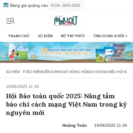
Bảng giá quảng cáo
ISSN: 3093-382X
TRANG CHỦ
SỰ KIỆN
NỮ TRÍ THỨC
ỨNG DỤNG & ĐỔI MỚI
/
SỰ KIỆN
TIÊU ĐIỂM
DIỄN ĐÀN
HOẠT ĐỘNG HỘI
ĐẠI HỘI ĐẠI BIỂU HỘI NỮ 
19/06/2025 11:34
Hội Báo toàn quốc 2025: Nâng tầm
báo chí cách mạng Việt Nam trong kỷ
nguyên mới
Hoàng Toàn
19/06/2025 11:34