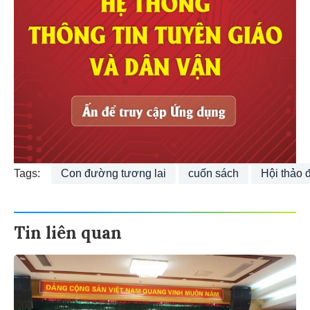
Tags:
Con đường tương lai
cuốn sách
Hội thảo 
Tin liên quan