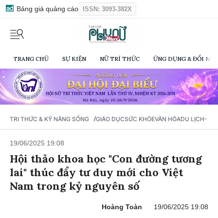
Bảng giá quảng cáo
ISSN: 3093-382X
TRANG CHỦ
SỰ KIỆN
NỮ TRÍ THỨC
ỨNG DỤNG & ĐỔI MỚI
/
TRI THỨC & KỸ NĂNG SỐNG
GIÁO DỤC
SỨC KHỎE
VĂN HÓA
DU LỊCH- Ẩ
19/06/2025 19:08
Hội thảo khoa học "Con đường tương
lai" thúc đẩy tư duy mới cho Việt
Nam trong kỷ nguyên số
Hoàng Toàn
19/06/2025 19:08