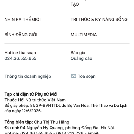
TẠO
NHÌN RA THẾ GIỚI
TRI THỨC & KỸ NĂNG SỐNG
BÌNH ĐẲNG GIỚI
MULTIMEDIA
Hotline tòa soạn
Báo giá
024.36.555.655
Quảng cáo
Thông tin doanh nghiệp
Tòa soạn
Tạp chí điện tử Phụ nữ Mới
Thuộc Hội Nữ trí thức Việt Nam
Số giấy phép: 81/GP-BVHTTDL do Bộ Văn Hóa, Thể Thao và Du Lịch
cấp ngày 12/6/2026.
Tổng biên tập:
Chu Thị Thu Hằng
Địa chỉ:
94 Nguyễn Hy Quang, phường Đống Đa, Hà Nội.
Hotline: 024.36.555.655 - 0913.212.736 - Email: