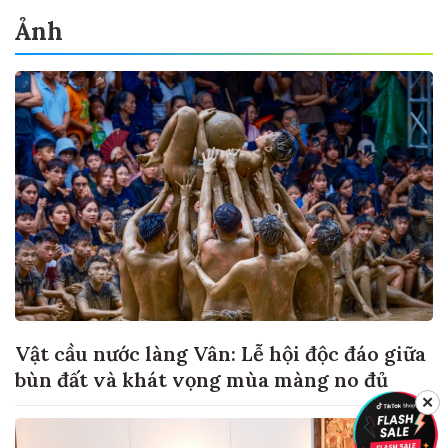
Ảnh
Vật cầu nước làng Vân: Lễ hội độc đáo giữa
bùn đất và khát vọng mùa màng no đủ
✕