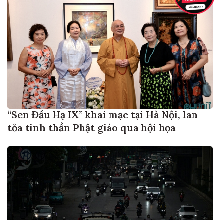
“Sen Đầu Hạ IX” khai mạc tại Hà Nội, lan
tỏa tinh thần Phật giáo qua hội họa