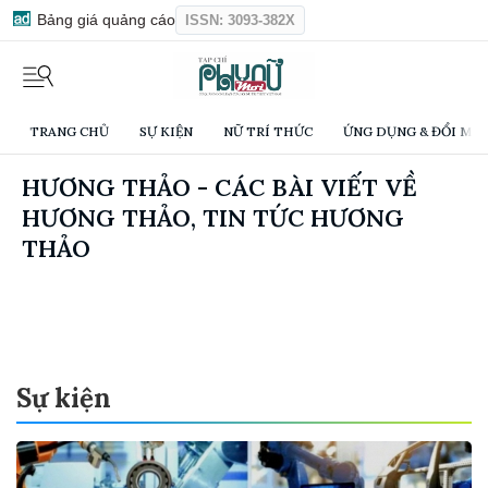
Bảng giá quảng cáo
ISSN: 3093-382X
TRANG CHỦ
SỰ KIỆN
NỮ TRÍ THỨC
ỨNG DỤNG & ĐỔI MỚI
HƯƠNG THẢO - CÁC BÀI VIẾT VỀ
HƯƠNG THẢO, TIN TỨC HƯƠNG
THẢO
Sự kiện