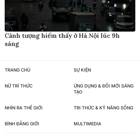
Cảnh tượng hiếm thấy ở Hà Nội lúc 9h
sáng
TRANG CHỦ
SỰ KIỆN
NỮ TRÍ THỨC
ỨNG DỤNG & ĐỔI MỚI SÁNG
TẠO
NHÌN RA THẾ GIỚI
TRI THỨC & KỸ NĂNG SỐNG
BÌNH ĐẲNG GIỚI
MULTIMEDIA