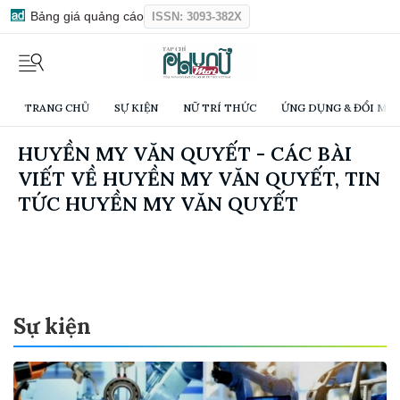
Bảng giá quảng cáo
ISSN: 3093-382X
TRANG CHỦ
SỰ KIỆN
NỮ TRÍ THỨC
ỨNG DỤNG & ĐỔI MỚI
HUYỀN MY VĂN QUYẾT - CÁC BÀI
VIẾT VỀ HUYỀN MY VĂN QUYẾT, TIN
TỨC HUYỀN MY VĂN QUYẾT
Sự kiện