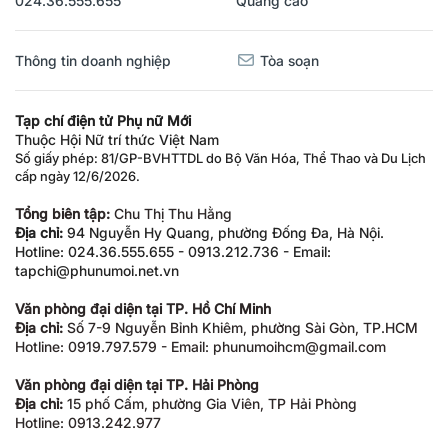
024.36.555.655
Quảng cáo
Thông tin doanh nghiệp
Tòa soạn
Tạp chí điện tử Phụ nữ Mới
Thuộc Hội Nữ trí thức Việt Nam
Số giấy phép: 81/GP-BVHTTDL do Bộ Văn Hóa, Thể Thao và Du Lịch
cấp ngày 12/6/2026.
Tổng biên tập:
Chu Thị Thu Hằng
Địa chỉ:
94 Nguyễn Hy Quang, phường Đống Đa, Hà Nội.
Hotline: 024.36.555.655 - 0913.212.736 - Email:
tapchi@phunumoi.net.vn
Văn phòng đại diện tại TP. Hồ Chí Minh
Địa chỉ:
Số 7-9 Nguyễn Bỉnh Khiêm, phường Sài Gòn, TP.HCM
Hotline: 0919.797.579 - Email: phunumoihcm@gmail.com
Văn phòng đại diện tại TP. Hải Phòng
Địa chỉ:
15 phố Cấm, phường Gia Viên, TP Hải Phòng
Hotline: 0913.242.977