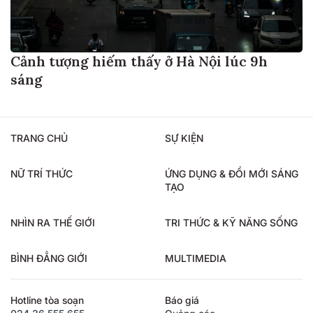
Cảnh tượng hiếm thấy ở Hà Nội lúc 9h
sáng
TRANG CHỦ
SỰ KIỆN
NỮ TRÍ THỨC
ỨNG DỤNG & ĐỔI MỚI SÁNG
TẠO
NHÌN RA THẾ GIỚI
TRI THỨC & KỸ NĂNG SỐNG
BÌNH ĐẲNG GIỚI
MULTIMEDIA
Hotline tòa soạn
Báo giá