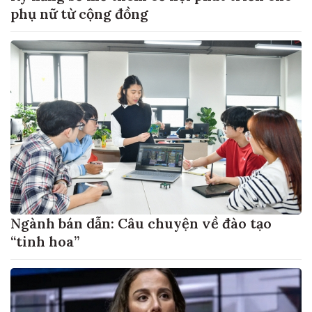
phụ nữ từ cộng đồng
Ngành bán dẫn: Câu chuyện về đào tạo
“tinh hoa”