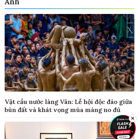
Ảnh
Vật cầu nước làng Vân: Lễ hội độc đáo giữa
bùn đất và khát vọng mùa màng no đủ
✕