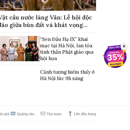
Vật cầu nước làng Vân: Lễ hội độc
đáo giữa bùn đất và khát vọng
mùa màng no đủ
“Sen Đầu Hạ IX” khai
mạc tại Hà Nội, lan tỏa
✕
tinh thần Phật giáo qua
hội họa
Cảnh tượng hiếm thấy ở
Hà Nội lúc 9h sáng
áo giá
Quảng cáo
Tòa soạn
Lên đầu trang