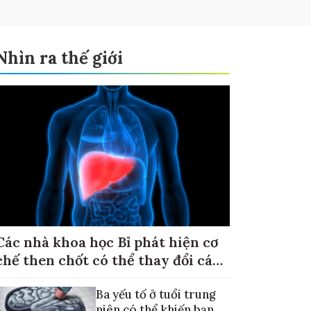
Nhìn ra thế giới
Các nhà khoa học Bỉ phát hiện cơ
chế then chốt có thể thay đổi cách
điều trị ung thư di căn gan
Ba yếu tố ở tuổi trung
niên có thể khiến bạn