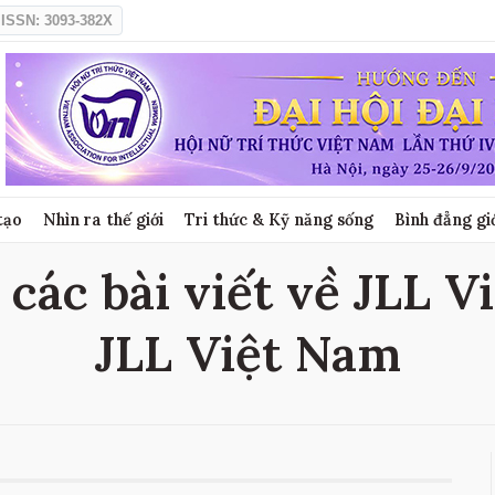
ISSN: 3093-382X
tạo
Nhìn ra thế giới
Tri thức & Kỹ năng sống
Bình đẳng gi
các bài viết về JLL V
JLL Việt Nam