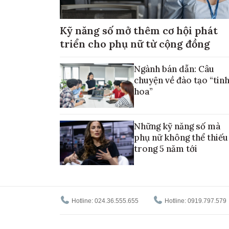
Kỹ năng số mở thêm cơ hội phát
triển cho phụ nữ từ cộng đồng
Ngành bán dẫn: Câu
chuyện về đào tạo “tin
hoa”
Những kỹ năng số mà
phụ nữ không thể thiếu
trong 5 năm tới
Hotline: 024.36.555.655
Hotline: 0919.797.579