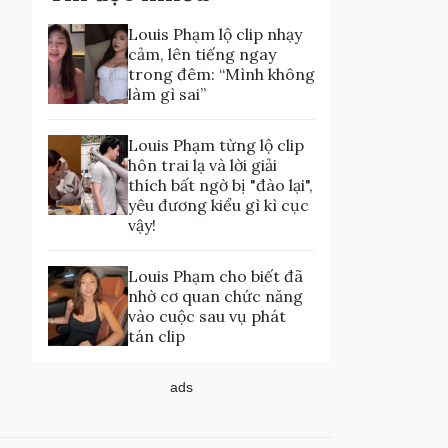
Louis Phạm lộ clip nhạy
cảm, lên tiếng ngay
trong đêm: “Mình không
làm gì sai”
Louis Phạm từng lộ clip
hôn trai lạ và lời giải
thích bất ngờ bị "đào lại",
yêu đương kiểu gì kì cục
vậy!
Louis Phạm cho biết đã
nhờ cơ quan chức năng
vào cuộc sau vụ phát
tán clip
ads