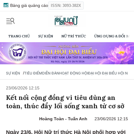
Bảng giá quảng cáo
ISSN: 3093-382X
TRANG CHỦ
SỰ KIỆN
NỮ TRÍ THỨC
ỨNG DỤNG & ĐỔI MỚI
/
SỰ KIỆN
TIÊU ĐIỂM
DIỄN ĐÀN
HOẠT ĐỘNG HỘI
ĐẠI HỘI ĐẠI BIỂU HỘI NỮ 
23/06/2026 12:15
Kết nối cộng đồng vì tiêu dùng an
toàn, thúc đẩy lối sống xanh từ cơ sở
Hoàng Toàn - Tuấn Anh
23/06/2026 12:15
Ngày 23/6, Hội Nữ trí thức Hà Nội phối hợp với